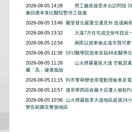
2026-08-05 14:28
勞工廳長接受本台訪問指 S
兼回應本拿比醫院暫停工疑慮
2026-08-05 13:46
蘭里發生嚴重交通意外 造成兩
2026-08-05 13:32
大溫7月住宅成交按年跌近
2026-08-05 12:54
兩匪以貨車偷走溫市寶可夢
2026-08-05 11:38
SFU醫學院迎來首屆48名醫學
2026-08-05 11:28
山火煙霧蔓延大溫 空氣質
屬「高」健康風險
2026-08-05 11:15
列市警舉辦使用電動滑板車及電
2026-08-05 10:57
溫哥華西區收藏卡店遭人偷取Pok
2026-08-05 10:56
山火煙霧籠罩大溫地區超過24
警告範圍至整個地區