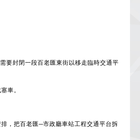
，早前需要封閉一段百老匯東街以移走臨時交通平
成塞車。
改道安排，把百老匯─市政廳車站工程交通平台拆