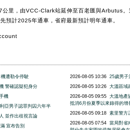
里，由VCC-Clark站延伸至百老匯與Arbutu
原先預計2025年通車，省府最新預計明年通車。
ccount
司機遭勒令停駛
2026-08-05 10:36
25歲男
機 警確認疑犯身分
2026-08-05 10:26
大溫區域
手機
2026-08-05 09:55
大溫地產
抵消6月份夏季以來錄得的增
多利亞男子認罪判囚六年半
2026-08-05 09:18
素里警方
人 並作出歧視言論
2026-08-05 07:54
當局對省南
滿 宣布告別
部分失去家園的疏散居民會