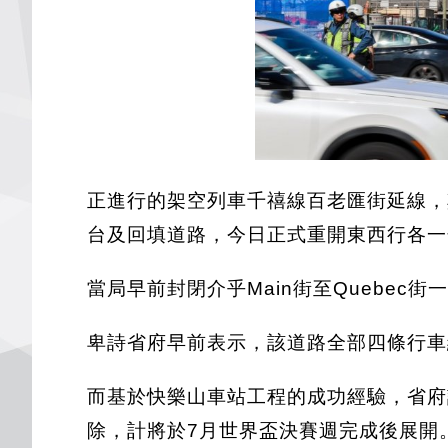
正進行的架空列車千禧線百老匯街延線，其中
台及回填道路，今日正式重開東西行各一
當局早前封閉介乎Main街至Quebec街
卑詩省府早前表示，該道路全部四條行車線
而基於快樂山車站工程的成功經驗，省府計劃
除，計將於7月世界盃決賽週完成後展開