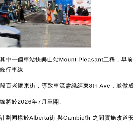
一個車站快樂山站Mount Pleasant工程
條行車線。
一段百老匯東街，導致車流需繞經東8th Ave，並做
將於2026年7月重開。
同樣於Alberta街 與Cambie街 之間實施
。