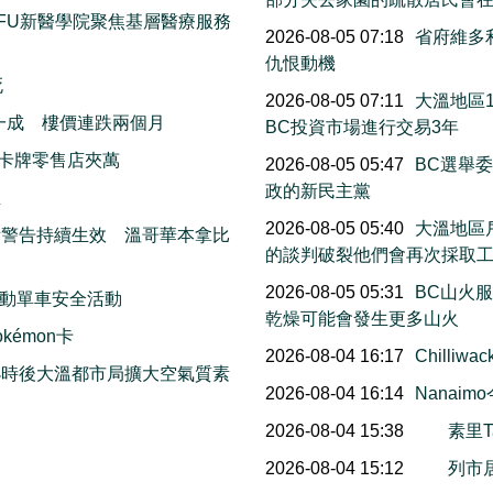
FU新醫學院聚焦基層醫療服務
2026-08-05 07:18
省府維多
仇恨動機
死
2026-08-05 07:11
大溫地區
一成 樓價連跌兩個月
BC投資市場進行交易3年
卡牌零售店夾萬
2026-08-05 05:47
BC選舉
政的新民主黨
生
2026-08-05 05:40
大溫地區
素警告持續生效 溫哥華本拿比
的談判破裂他們會再次採取
2026-08-05 05:31
BC山火
動單車安全活動
乾燥可能會發生更多山火
émon卡
2026-08-04 16:17
Chill
小時後大溫都市局擴大空氣質素
2026-08-04 16:14
Nana
2026-08-04 15:38
素里T
2026-08-04 15:12
列市