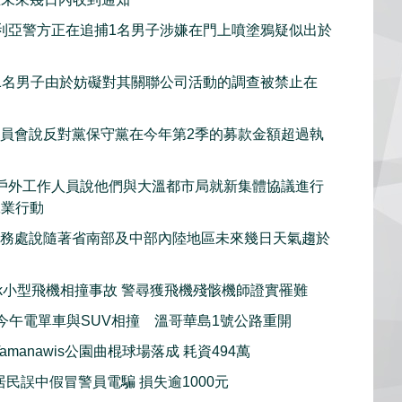
利亞警方正在追捕1名男子涉嫌在門上噴塗鴉疑似出於
1名男子由於妨礙對其關聯公司活動的調查被禁止在
委員會說反對黨保守黨在今年第2季的募款金額超過執
戶外工作人員說他們與大溫都市局就新集體協議進行
工業行動
服務處說隨著省南部及中部內陸地區未來幾日天氣趨於
iwack小型飛機相撞事故 警尋獲飛機殘骸機師證實罹難
imo今午電單車與SUV相撞 溫哥華島1號公路重開
amanawis公園曲棍球場落成 耗資494萬
居民誤中假冒警員電騙 損失逾1000元