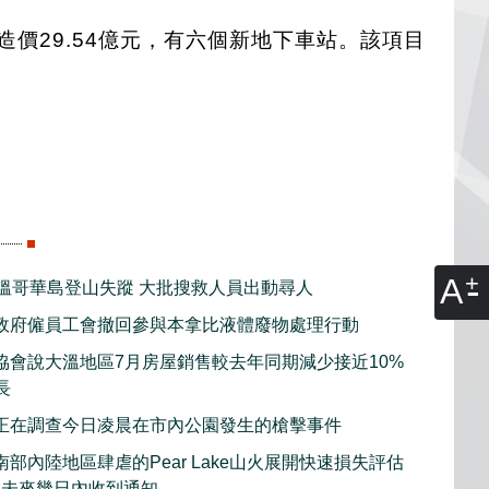
s。造價29.54億元，有六個新地下車站。該項目
A
子溫哥華島登山失蹤 大批搜救人員出動尋人
政府僱員工會撤回參與本拿比液體廢物處理行動
協會說大溫地區7月房屋銷售較去年同期減少接近10%
長
正在調查今日凌晨在市內公園發生的槍擊事件
部內陸地區肆虐的Pear Lake山火展開快速損失評估
在未來幾日內收到通知