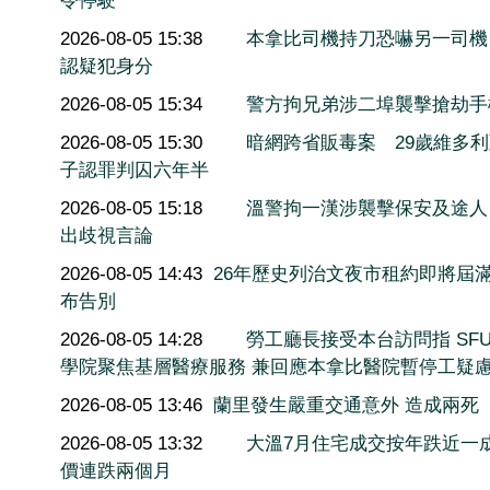
令停駛
2026-08-05 15:38
本拿比司機持刀恐嚇另一司機
認疑犯身分
2026-08-05 15:34
警方拘兄弟涉二埠襲擊搶劫手
2026-08-05 15:30
暗網跨省販毒案 29歲維多
子認罪判囚六年半
2026-08-05 15:18
溫警拘一漢涉襲擊保安及途人
出歧視言論
2026-08-05 14:43
26年歷史列治文夜市租約即將屆滿
布告別
2026-08-05 14:28
勞工廳長接受本台訪問指 SF
學院聚焦基層醫療服務 兼回應本拿比醫院暫停工疑
2026-08-05 13:46
蘭里發生嚴重交通意外 造成兩死
2026-08-05 13:32
大溫7月住宅成交按年跌近一
價連跌兩個月