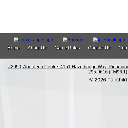
Home
About Us
Game Rules
Contact Us
Com
#2090, Aberdeen Centre, 4151 Hazelbridge Way, Richmon
295-9616 (FM96.1)
© 2026 Fairchild