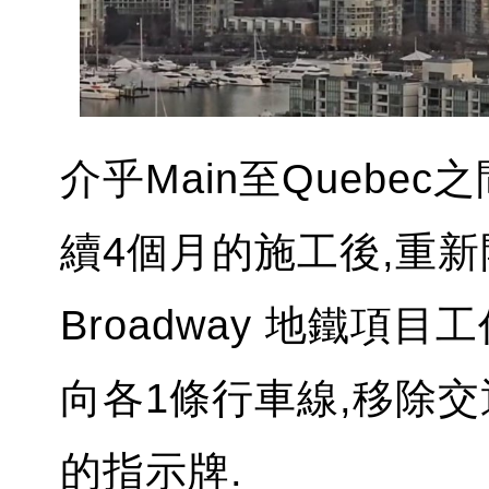
介乎Main至Quebec之間
續4個月的施工後,重新
Broadway 地鐵項
向各1條行車線,移除
的指示牌.