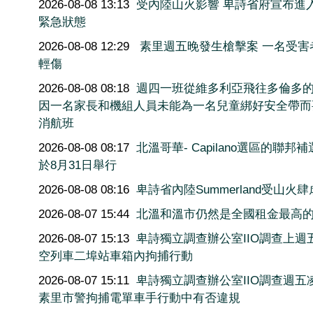
2026-08-08 13:13
受內陸山火影響 卑詩省府宣布進
緊急狀態
2026-08-08 12:29
素里週五晚發生槍擊案 一名受害
輕傷
2026-08-08 08:18
週四一班從維多利亞飛往多倫多
因一名家長和機組人員未能為一名兒童綁好安全帶而
消航班
2026-08-08 08:17
北溫哥華- Capilano選區的聯邦
於8月31日舉行
2026-08-08 08:16
卑詩省內陸Summerland受山火肆
2026-08-07 15:44
北溫和溫市仍然是全國租金最高
2026-08-07 15:13
卑詩獨立調查辦公室IIO調查上週
空列車二埠站車箱內拘捕行動
2026-08-07 15:11
卑詩獨立調查辦公室IIO調查週五
素里市警拘捕電單車手行動中有否違規