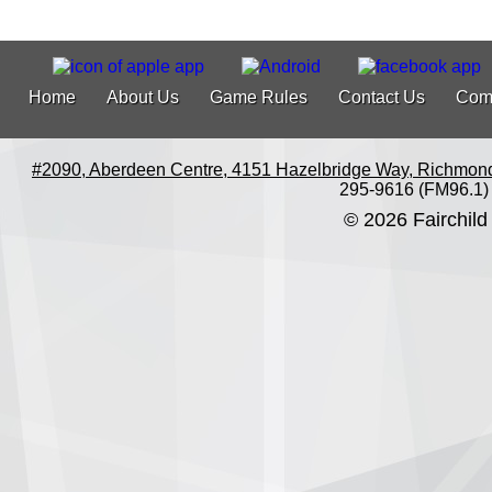
Home
About Us
Game Rules
Contact Us
Com
#2090, Aberdeen Centre, 4151 Hazelbridge Way, Richmon
295-9616 (FM96.1)
© 2026 Fairchild