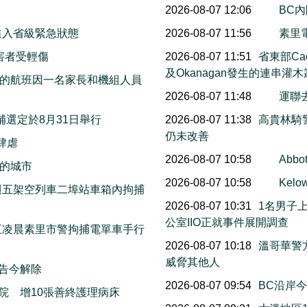
2026-08-07 12:06
BC
進入省級緊急狀態
2026-08-07 11:56
素里
害者受輕傷
2026-08-07 11:51
省東部Cac
及Okanagan發生的連串灌
的航班因一名家長和機組人員
2026-08-07 11:48
運聯
邦補選定於8月31日舉行
2026-08-07 11:38
高貴林騎
仍未改善
火肆虐
2026-08-07 10:58
Abb
的城市
2026-08-07 10:58
Ke
上週五架空列車二埠站車箱內拘捕
2026-08-07 10:31
1名男子
公室IIO正就事件展開調查
週五凌晨素里市警拘捕電單車手行
2026-08-07 10:18
溫哥華警
威脅其他人
警告今解除
2026-08-07 09:54
BC沿岸今早
院 增10張善終護理病床