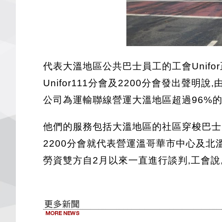
代表大溫地區公共巴士員工的工會Unifo
Unifor111分會及2200分會發出
公司為運輸聯線營運大溫地區超過96%的公
他們的服務包括大溫地區的社區穿梭巴士,
2200分會就代表營運溫哥華市中心及北
勞資雙方自2月以來一直進行談判,工會說