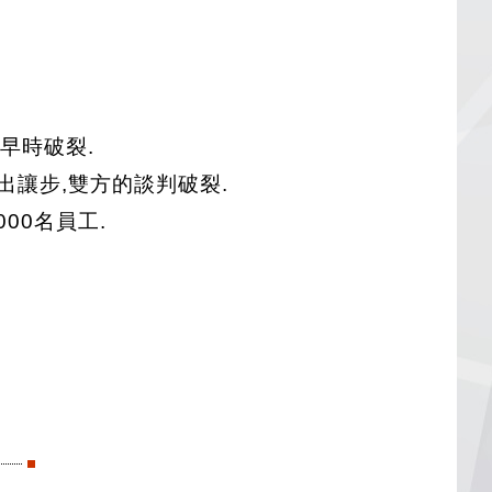
早時破裂.
作出讓步,雙方的談判破裂.
00名員工.