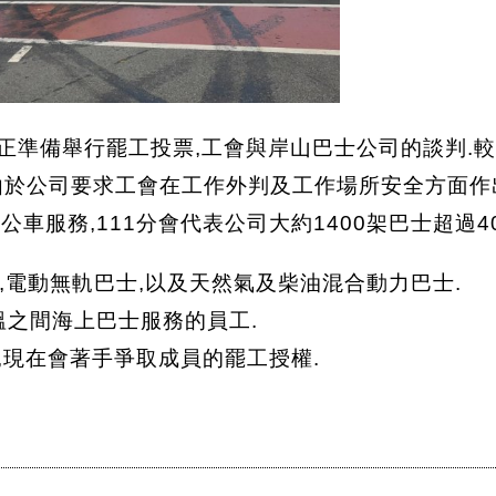
r正準備舉行罷工投票,工會與岸山巴士公司的談判.較
聲明說,由於公司要求工會在工作外判及工作場所安全方面
車服務,111分會代表公司大約1400架巴士超過40
電動無軌巴士,以及天然氣及柴油混合動力巴士.
溫之間海上巴士服務的員工.
,現在會著手爭取成員的罷工授權.