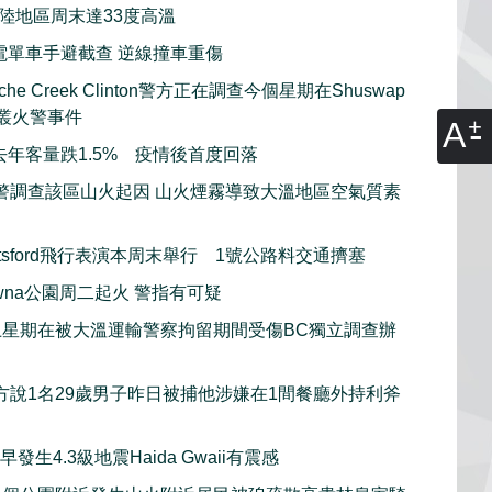
內陸地區周末達33度高溫
電單車手避截查 逆線撞車重傷
he Creek Clinton警方正在調查今個星期在Shuswap
木叢火警事件
A
去年客量跌1.5% 疫情後首度回落
警調查該區山火起因 山火煙霧導致大溫地區空氣質素
otsford飛行表演本周末舉行 1號公路料交通擠塞
lowna公園周二起火 警指有可疑
上星期在被大溫運輸警察拘留期間受傷BC獨立調查辦
方說1名29歲男子昨日被捕他涉嫌在1間餐廳外持利斧
發生4.3級地震Haida Gwaii有震感