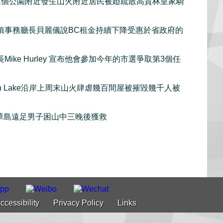
1個公園附近發生山火附近居民被廹疏散高貴林皇家騎
鎮事務廳長貝麗儀說BC租金持續下降受惠於省政府的
Mike Hurley 宣布他會參加今年的市選爭取第3個任
gan Lake沿岸上周末山火肆虐幾百間屋被摧毀幾千人被
華島遠足男子困山中三晚後獲救
ccessibility
Privacy Policy
Links