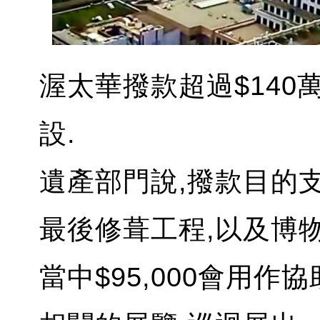
渥太華撥款超過$140
設.
遺產部門說,撥款目的
最後修葺工程,以及博
當中$95,000會用作