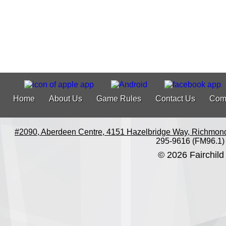
Home
About Us
Game Rules
Contact Us
Com
#2090, Aberdeen Centre, 4151 Hazelbridge Way, Richmon
295-9616 (FM96.1)
© 2026 Fairchild