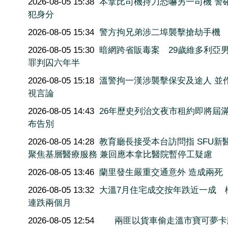
2026-08-05 15:38
本拿比司機持刀恐嚇另一司機 警
犯身分
2026-08-05 15:34
警方拘兄弟涉二埠襲擊搶劫手機
2026-08-05 15:30
暗網跨省販毒案 29歲維多利亞
罪判囚六年半
2026-08-05 15:18
溫警拘一漢涉襲擊保安及途人 並
視言論
2026-08-05 14:43
26年歷史列治文夜市租約即將屆滿
布告別
2026-08-05 14:28
教育廳長接受本台訪問指 SFU新
聚焦基層醫療服務 兼回應本拿比醫院暫停工疑慮
2026-08-05 13:46
蘭里發生嚴重交通意外 造成兩死
2026-08-05 13:32
大溫7月住宅成交按年跌近一成 
連跌兩個月
2026-08-05 12:54
兩匪以貨車偷走溫市寶可夢卡