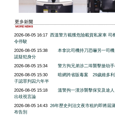
2026-08-05 16:17
西溫警方截獲危險載貨私家車 司
令停駛
2026-08-05 15:38
本拿比司機持刀恐嚇另一司機
認疑犯身分
2026-08-05 15:34
警方拘兄弟涉二埠襲擊搶劫手
2026-08-05 15:30
暗網跨省販毒案 29歲維多
子認罪判囚六年半
2026-08-05 15:18
溫警拘一漢涉襲擊保安及途人
出歧視言論
2026-08-05 14:43
26年歷史列治文夜市租約即將屆滿
布告別