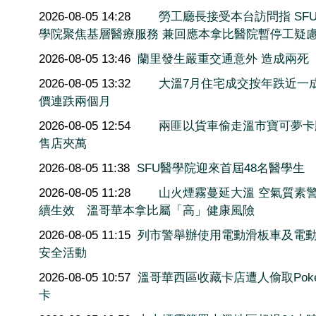
2026-08-05 14:28
勞工廳長接受本台訪問指 SF
學院聚焦基層醫療服務 兼回應本拿比醫院暫停工疑
2026-08-05 13:46
蘭里發生嚴重交通意外 造成兩死
2026-08-05 13:32
大溫7月住宅成交按年跌近一
價連跌兩個月
2026-08-05 12:54
兩匪以貨車偷走溫市寶可夢卡
售店夾萬
2026-08-05 11:38
SFU醫學院迎來首屆48名醫學生
2026-08-05 11:28
山火煙霧蔓延大溫 空氣質素
續生效 溫哥華本拿比屬「高」健康風險
2026-08-05 11:15
列市警舉辦使用電動滑板車及電
安全活動
2026-08-05 10:57
溫哥華西區收藏卡店遭人偷取Poké
卡