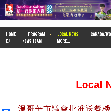
HOME
PROGRAM
LOCAL NEWS
CANADA/WO
DJ
NEWS TEAM
MORE...
Local
溫哥華市議會批准送餐機