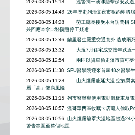
2026-08-05 15:18
溫警拘一漢涉襲擊保安及途
2026-08-05 14:43
26年歷史列治文夜市租約即將屆
2026-08-05 14:28
勞工廳長接受本台訪問指 S
兼回應本拿比醫院暫停工疑慮
2026-08-05 13:46
蘭里發生嚴重交通意外 造成兩
2026-08-05 13:32
大溫7月住宅成交按年跌近
2026-08-05 12:54
兩匪以貨車偷走溫市寶可夢
2026-08-05 11:38
SFU醫學院迎來首屆48名醫學
2026-08-05 11:28
山火煙霧蔓延大溫 空氣質
屬「高」健康風險
2026-08-05 11:15
列市警舉辦使用電動滑板車及電
2026-08-05 10:57
溫哥華西區收藏卡店遭人偷取Pok
2026-08-05 10:56
山火煙霧籠罩大溫地區超過24
警告範圍至整個地區