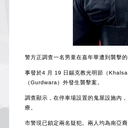
警方正調查一名男童在嘉年華遭到襲擊的
事發於4 月 19 日錫克教光明節（Khals
（Gurdwara）外發生襲擊案。
調查顯示，在停車場設置的鬼屋設施內，
療。
市警現已鎖定兩名疑犯。兩人均為南亞裔