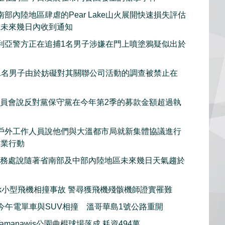
部內陸地區肆虐的Pear Lake山火展開快速損失評估
在未來幾日內收到通知
利亞警方正在追捕1名男子涉嫌在門上噴塗鴉疑似出於
1名男子由於妨礙對其關聯公司活動的調查被禁止在
委員會說反對黨保守黨在今年第2季的募款金額超過執
戶外工作人員說他們與大溫都市局就新集體協議進行
工業行動
服務處說隨著省南部及中部內陸地區未來幾日天氣趨於
iwack小型飛機相撞事故 警尋獲飛機殘骸機師證實罹難
imo今午電單車與SUV相撞 溫哥華島1號公路重開
amanawis公園曲棍球場落成 耗資494萬