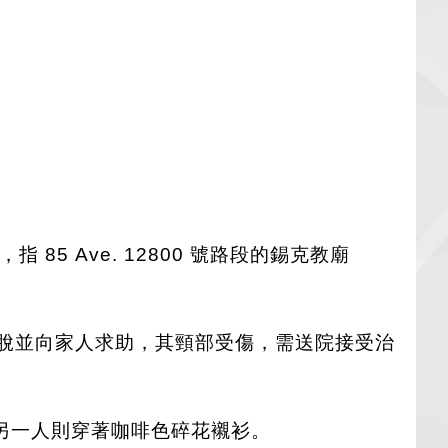
 85 Ave. 12800 號路段的錫克教廟
逃脫並向家人求助，其頸部受傷，需送院接受治
另一人則穿著咖啡色碎花襯衫。