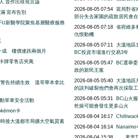
人 並作出歧視言論
2026-08-05 07:54
當局對省南
滿 宣布告別
部分失去家園的疏散居民會
FU新醫學院聚焦基層醫療服務
2026-08-05 07:18
省府維多
仇恨動機
死
2026-08-05 07:11
大溫地區
一成 樓價連跌兩個月
BC投資市場進行交易3年
卡牌零售店夾萬
2026-08-05 05:47
BC選舉
政的新民主黨
生
2026-08-05 05:40
大溫地區
素警告持續生效 溫哥華本拿比
的談判破裂他們會再次採取
2026-08-05 05:31
BC山火
動單車安全活動
乾燥可能會發生更多山火
émon卡
2026-08-04 16:17
Chill
小時後大溫都市局擴大空氣質素
2026-08-04 16:14
Nana
2026-08-04 15:38
素里T