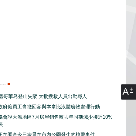
A
子溫哥華島登山失蹤 大批搜救人員出動尋人
政府僱員工會撤回參與本拿比液體廢物處理行動
協會說大溫地區7月房屋銷售較去年同期減少接近10%
長
正在調查今日凌晨在市內公園發生的槍擊事件