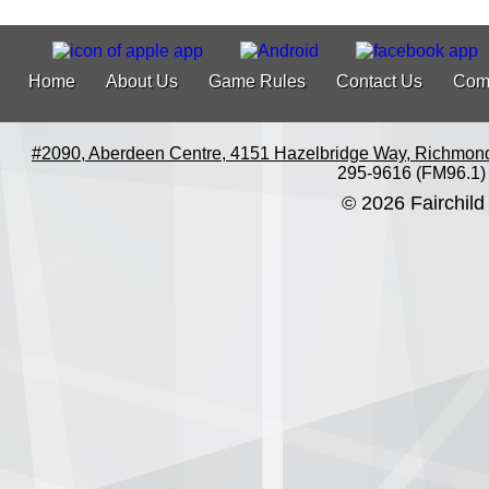
Home
About Us
Game Rules
Contact Us
Com
#2090, Aberdeen Centre, 4151 Hazelbridge Way, Richmon
295-9616 (FM96.1)
© 2026 Fairchild