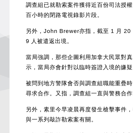
調查組已就勒索案件獲得近百份司法授權
百小時的閉路電視錄影片段。
另外，John Brewer亦指，截至 1
9 人被遣返出境。
當局強調，那些企圖利用加拿大民眾對真正
示，當局亦會針對以臨時簽證入境的嫌疑
被問到地方警隊會否與調查組職能重疊時，
尋求合作。又指，調查組一直與警務合作
另外，素里今早凌晨再度發生槍擊事件，
與一系列敲詐勒索案有關。