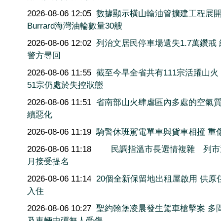
2026-08-06 12:05
數據顯示橫山輸油管擴建工程展
Burrard海灣油輪數量30艘
2026-08-06 12:02
列治文居民停車場遺失1.7萬鑽戒
警方尋回
2026-08-06 11:55
截至今早全省共有111宗活躍山火
51宗仍處於失控狀態
2026-08-06 11:51
省南部山火肆虐區內多處的空氣
續惡化
2026-08-06 11:19
騎警休班駕電單車與貨車相撞 重
2026-08-06 11:18
民調指溫市長選情複雜 列市
月接受提名
2026-08-06 11:14
20個全新保留地出租屋啟用 供原
入住
2026-08-06 10:27
聖約翰堡凌晨發生駕車槍擊案 多
及車輛中彈無人受傷