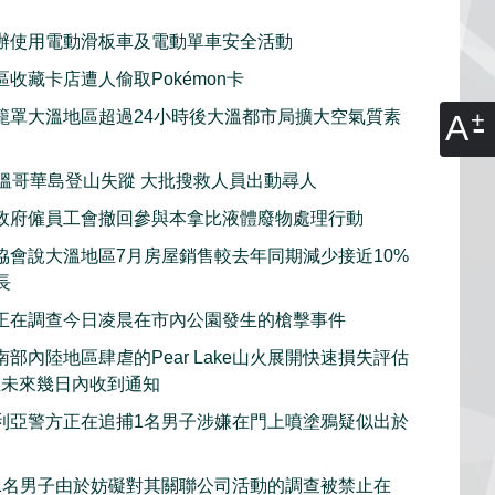
辦使用電動滑板車及電動單車安全活動
收藏卡店遭人偷取Pokémon卡
籠罩大溫地區超過24小時後大溫都市局擴大空氣質素
A
子溫哥華島登山失蹤 大批搜救人員出動尋人
政府僱員工會撤回參與本拿比液體廢物處理行動
協會說大溫地區7月房屋銷售較去年同期減少接近10%
長
正在調查今日凌晨在市內公園發生的槍擊事件
部內陸地區肆虐的Pear Lake山火展開快速損失評估
在未來幾日內收到通知
利亞警方正在追捕1名男子涉嫌在門上噴塗鴉疑似出於
1名男子由於妨礙對其關聯公司活動的調查被禁止在