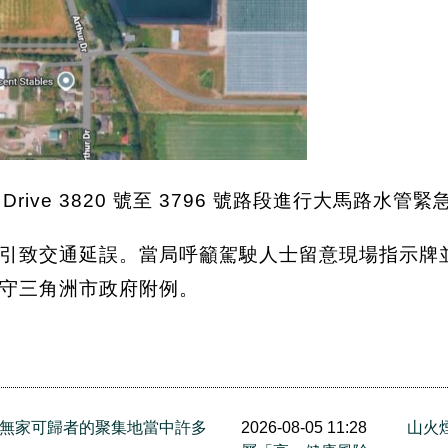
Drive 3820 號至 3796 號路段進行大馬路
引致交通延誤。當局呼籲駕駛人士留意現場指示牌
守三角洲市政府附例。
e.是無家可歸者的聚集地當中許多
2026-08-05 11:28
山火