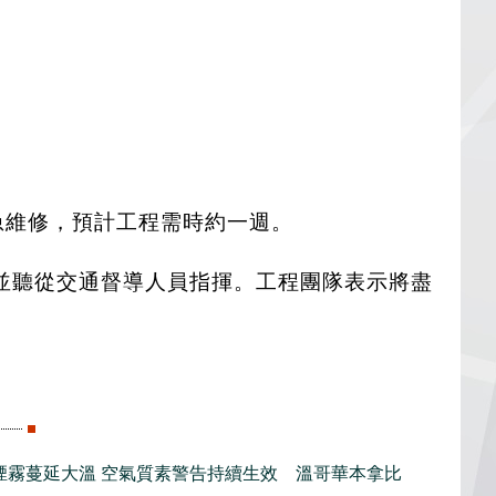
水管緊急維修，預計工程需時約一週。
並聽從交通督導人員指揮。工程團隊表示將盡
煙霧蔓延大溫 空氣質素警告持續生效 溫哥華本拿比