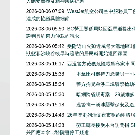
人飽受毒癮及精神疾病折磨
2026-08-06 07:09
WestJet航空公司空中服務員
達成的協議具體細節
2026-08-06 05:50
BC勞工關係局駁回亞馬遜提出
談判具約束力仲裁的請求
2026-08-06 05:42
受附近山火廹近威脅大溫地區1
狀態菲沙峽谷較早時疏散的居民就開始返回家園
2026-08-05 16:17
西溫警方截獲危險載貨私家車 
2026-08-05 15:38
本拿比司機持刀恐嚇另一司
2026-08-05 15:34
警方拘兄弟涉二埠襲擊搶劫
2026-08-05 15:30
暗網跨省販毒案 29歲維
2026-08-05 15:18
溫警拘一漢涉襲擊保安及途
2026-08-05 14:43
26年歷史列治文夜市租約即將屆
2026-08-05 14:28
勞工廳長接受本台訪問指 S
兼回應本拿比醫院暫停工疑慮