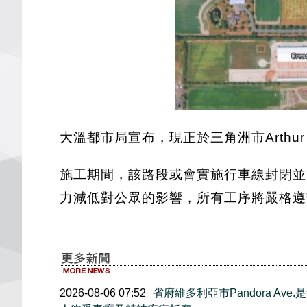
大溫都市局宣布，現正於三角洲市Arthur 
施工期間，該路段或會實施行車線封閉並
力減低對公眾的影響，所有工序將嚴格遵
2026-08-06 07:52
省府維多利亞市Pandora Av