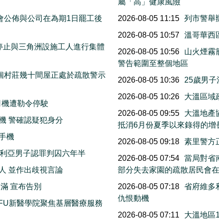
屬「高」健康風險
工會公佈與公司在為期1日罷工後
2026-08-05 11:15
列市警舉
2026-08-05 10:57
溫哥華西區
停止與三角洲設施工人進行集體
2026-08-05 10:56
山火煙霧
警告範圍至整個地區
個村莊幾十間屋正處於疏散警示
2026-08-05 10:36
25歲男
2026-08-05 10:26
大溫區域
司機遭勒令停駛
2026-08-05 09:55
大溫地產
機 警確認疑犯身分
抵消6月份夏季以來錄得的增
手機
2026-08-05 09:18
素里警方
多利亞男子認罪判囚六年半
2026-08-05 07:54
當局對省南
人 並作出歧視言論
部分失去家園的疏散居民會
滿 宣布告別
2026-08-05 07:18
省府維多
仇恨動機
FU新醫學院聚焦基層醫療服務
2026-08-05 07:11
大溫地區