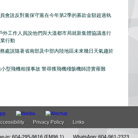
委員會說反對黨保守黨在今年第2季的募款金額超過執
戶外工作人員說他們與大溫都市局就新集體協議進行
工業行動
服務處說隨著省南部及中部內陸地區未來幾日天氣趨於
iwack小型飛機相撞事故 警尋獲飛機殘骸機師證實罹難
ccessibility
Privacy Policy
Links
e-in: 604-295-9616 (FM96.1)
WhatsApp: 604-961-2323