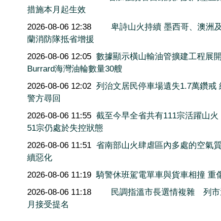
措施本月起生效
2026-08-06 12:38
卑詩山火持續 墨西哥、澳洲
蘭消防隊抵省增援
2026-08-06 12:05
數據顯示橫山輸油管擴建工程展
Burrard海灣油輪數量30艘
2026-08-06 12:02
列治文居民停車場遺失1.7萬鑽戒
警方尋回
2026-08-06 11:55
截至今早全省共有111宗活躍山火
51宗仍處於失控狀態
2026-08-06 11:51
省南部山火肆虐區內多處的空氣
續惡化
2026-08-06 11:19
騎警休班駕電單車與貨車相撞 重
2026-08-06 11:18
民調指溫市長選情複雜 列市
月接受提名