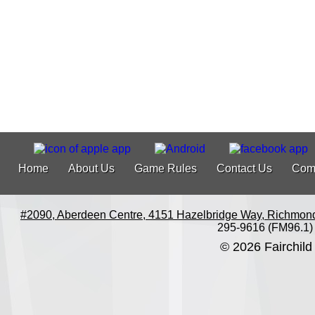
Home
About Us
Game Rules
Contact Us
Com
#2090, Aberdeen Centre, 4151 Hazelbridge Way, Richmon
295-9616 (FM96.1)
© 2026 Fairchild