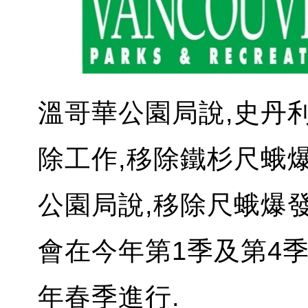
溫哥華公園局說,史丹
除工作,移除鐵杉尺蛾
公園局說,移除尺蛾爆
會在今年第1季及第4
年春季進行.