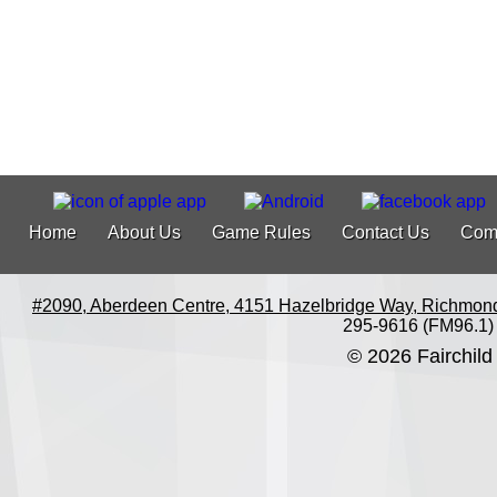
Home
About Us
Game Rules
Contact Us
Com
#2090, Aberdeen Centre, 4151 Hazelbridge Way, Richmon
295-9616 (FM96.1)
© 2026 Fairchild