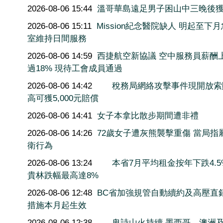
2026-08-06 15:44
溫哥華島遠足男子困山中三晚後
2026-08-06 15:11
Mission紀念醫院缺人 明起至下
室維持日間服務
2026-08-06 14:59
西捷航空新協議 空中服務員薪酬
過18% 現待工會成員通過
2026-08-06 14:42
稅務局網絡攻擊事件現開放索
高可獲5,000元賠償
2026-08-06 14:41
女子本拿比散步期間遭非禮
2026-08-06 14:26
72歲女子遭灰熊襲擊重傷 當局指
衛行為
2026-08-06 13:24
本省7月平均租金按年下跌4.5
貴林跌幅最高達8%
2026-08-06 12:48
BC省加強規管自動續約及高壓直
措施本月起生效
2026-08-06 12:38
卑詩山火持續 墨西哥、澳洲