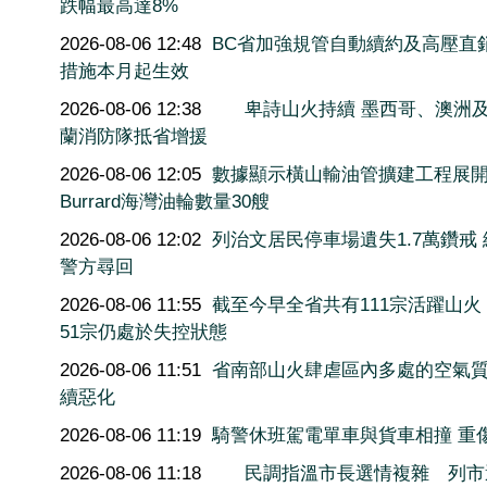
跌幅最高達8%
2026-08-06 12:48
BC省加強規管自動續約及高壓直
措施本月起生效
2026-08-06 12:38
卑詩山火持續 墨西哥、澳洲
蘭消防隊抵省增援
2026-08-06 12:05
數據顯示橫山輸油管擴建工程展
Burrard海灣油輪數量30艘
2026-08-06 12:02
列治文居民停車場遺失1.7萬鑽戒
警方尋回
2026-08-06 11:55
截至今早全省共有111宗活躍山火
51宗仍處於失控狀態
2026-08-06 11:51
省南部山火肆虐區內多處的空氣
續惡化
2026-08-06 11:19
騎警休班駕電單車與貨車相撞 重
2026-08-06 11:18
民調指溫市長選情複雜 列市