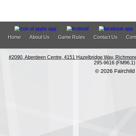
Home
About Us
Game Rules
Contact Us
Com
#2090, Aberdeen Centre, 4151 Hazelbridge Way, Richmon
295-9616 (FM96.1)
© 2026 Fairchild