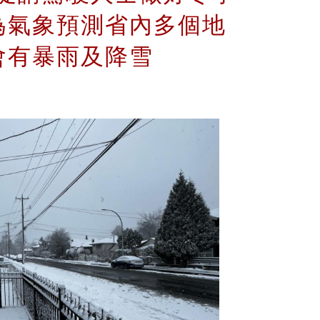
為氣象預測省內多個地
會有暴雨及降雪