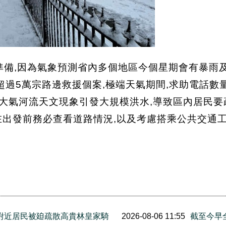
準備,因為氣象預測省內多個地區今個星期會有暴雨及
超過5萬宗路邊救援個案,極端天氣期間,求助電話數
大氣河流天文現象引發大規模洪水,導致區內居民要疏
在出發前務必查看道路情況,以及考慮搭乘公共交通工
附近居民被廹疏散高貴林皇家騎
2026-08-06 11:55
截至今早