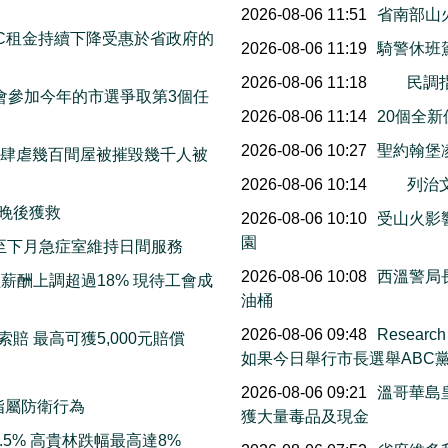
2026-08-06 11:51
省南部山
C租金持續下降受惠於省政府的
2026-08-06 11:19
騎警休班
2026-08-06 11:18
民調
宣布他會參加今年的市選爭取第3個任
2026-08-06 11:14
20個全
2026-08-06 10:27
聖約翰堡
末山火肆虐幾百間屋被摧毀幾千人被
2026-08-06 10:14
列治
三晚後獲救
2026-08-06 10:10
受山火影響
園
明起至下月急症室維持日間服務
2026-08-06 10:08
西溫警局
薪酬上調超過18% 現待工會成
油桶
2026-08-06 09:48
Resea
賠 最高可獲5,000元賠償
如果今日舉行市長選舉ABC
2026-08-06 09:21
溫哥華島
指屬防衛行為
獲大量毒品及現金
5% 高貴林跌幅最高達8%