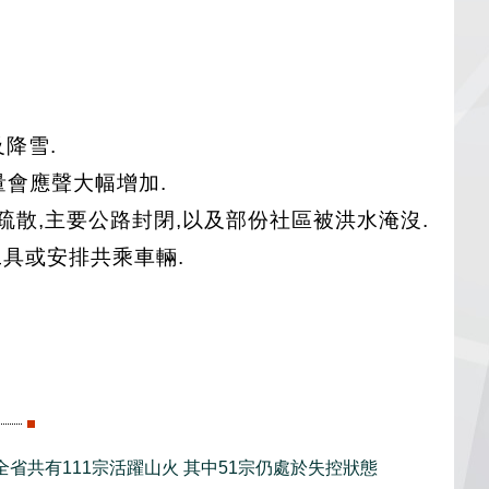
降雪.
量會應聲大幅增加.
散,主要公路封閉,以及部份社區被洪水淹沒.
具或安排共乘車輛.
全省共有111宗活躍山火 其中51宗仍處於失控狀態