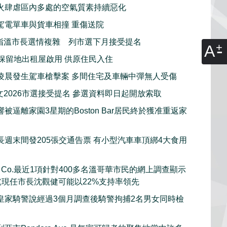
火肆虐區內多處的空氣質素持續惡化
駕電單車與貨車相撞 重傷送院
指溫市長選情複雜 列市選下月接受提名
A
新保留地出租屋啟用 供原住民入住
凌晨發生駕車槍擊案 多間住宅及車輛中彈無人受傷
文2026市選接受提名 參選資料即日起開放索取
被逼離家園3星期的Boston Bar居民終於獲准重返家
長週末間發205張交通告票 有小型汽車車頂綁4大食用
rch Co.最近1項針對400多名溫哥華市民的網上調查顯示
黨現任市長沈觀健可能以22%支持率領先
皇家騎警說經過3個月調查後騎警拘捕2名男女同時檢