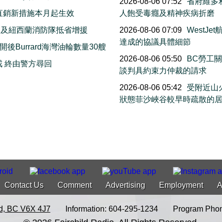
2026-08-06 07:52
省府維多利
直銷新措施本月起生效
人飽受毒癮及精神疾病折磨
洲及紐西蘭消防隊抵省增援
2026-08-06 07:09
WestJ
達成的協議具體細節
Burrard海灣油輪數量30艘
2026-08-06 05:50
BC勞工
戒 終由警方尋回
談判具約束力仲裁的請求
2026-08-06 05:42
受附近山
狀態菲沙峽谷較早時疏散的
Contact Us
Comment
Advertising
Employment
A
d, BC V6X 4J7
Information: 604-295-1234
Program Phon