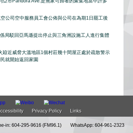
亞市Pandora Ave.是無家可歸者的聚集地當中許多
et航空公司空中服務員工會公佈與公司在為期1日罷工後
關係局駁回亞馬遜提出停止與三角洲設施工人進行集體
火廹近威脅大溫地區1個村莊幾十間屋正處於疏散警示
居民就開始返回家園
ccessibility
Privacy Policy
Links
e-in: 604-295-9616 (FM96.1)
WhatsApp: 604-961-2323