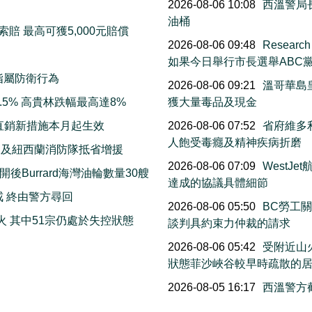
2026-08-06 10:08
西溫警局
油桶
賠 最高可獲5,000元賠償
2026-08-06 09:48
Resea
如果今日舉行市長選舉ABC
指屬防衛行為
2026-08-06 09:21
溫哥華島
5% 高貴林跌幅最高達8%
獲大量毒品及現金
直銷新措施本月起生效
2026-08-06 07:52
省府維多利
人飽受毒癮及精神疾病折磨
洲及紐西蘭消防隊抵省增援
2026-08-06 07:09
WestJ
Burrard海灣油輪數量30艘
達成的協議具體細節
戒 終由警方尋回
2026-08-06 05:50
BC勞工
火 其中51宗仍處於失控狀態
談判具約束力仲裁的請求
2026-08-06 05:42
受附近山
狀態菲沙峽谷較早時疏散的
2026-08-05 16:17
西溫警方