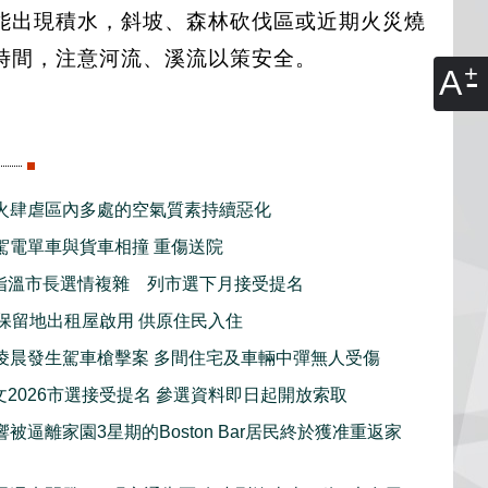
能出現積水，斜坡、森林砍伐區或近期火災燒
時間，注意河流、溪流以策安全。
A
火肆虐區內多處的空氣質素持續惡化
駕電單車與貨車相撞 重傷送院
指溫市長選情複雜 列市選下月接受提名
新保留地出租屋啟用 供原住民入住
凌晨發生駕車槍擊案 多間住宅及車輛中彈無人受傷
文2026市選接受提名 參選資料即日起開放索取
被逼離家園3星期的Boston Bar居民終於獲准重返家