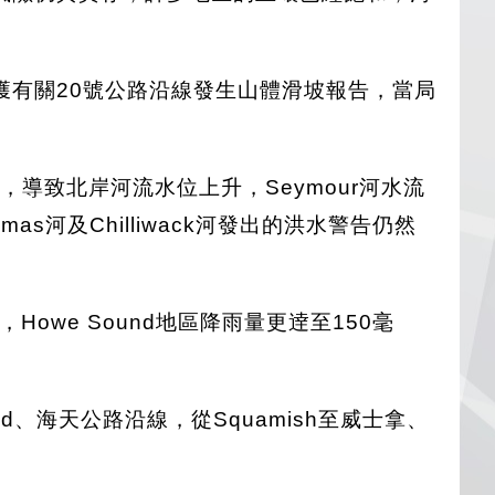
獲有關20號公路沿線發生山體滑坡報告，當局
導致北岸河流水位上升，Seymour河水流
河及Chilliwack河發出的洪水警告仍然
we Sound地區降雨量更逹至150毫
、海天公路沿線，從Squamish至威士拿、