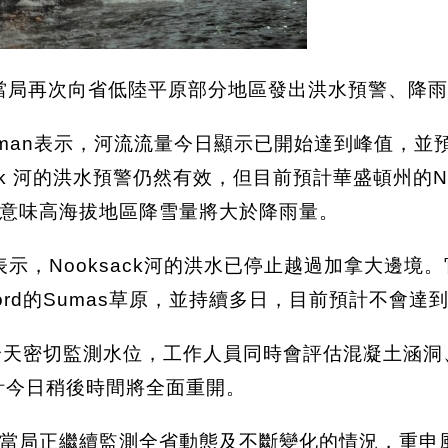
當局再次向省低陸平原部分地區發出洪水預警、降
Chapman表示，河流流量今日顯示已開始達到峰值
iwack 河的洪水預警仍然有效，但目前預計華盛頓州的
意味高海拔地區降雪量將大於降雨量。
時表示，Nooksack河的洪水已停止越過加拿大邊境
ford的Sumas草原，並持續多日，目前預計不會
員將全天密切監測水位，工作人員同時會評估混凝土涵洞
預計今日稍後時間將全面重開。
當局正繼續監測全省動態及不斷變化的情況，重申