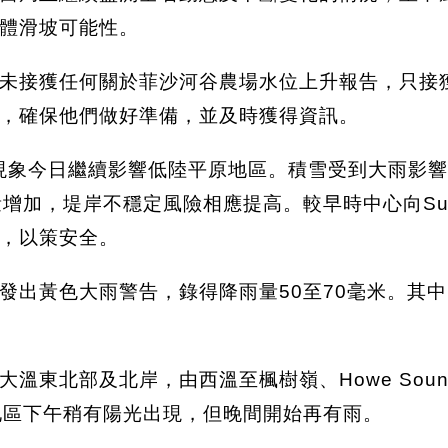
體滑坡可能性。
未接獲任何關於菲沙河谷農場水位上升報告，只接
，確保他們做好準備，並及時獲得資訊。
象今日繼續影響低陸平原地區。積雪受到大雨影響，
加，堤岸不穩定風險相應提高。較早時中心向Sumas
，以策安全。
黃色大雨警告，錄得降雨量50至70毫米。其中，Ho
東北部及北岸，由西溫至楓樹嶺、Howe Sound
大溫地區下午稍有陽光出現，但晚間開始再有雨。