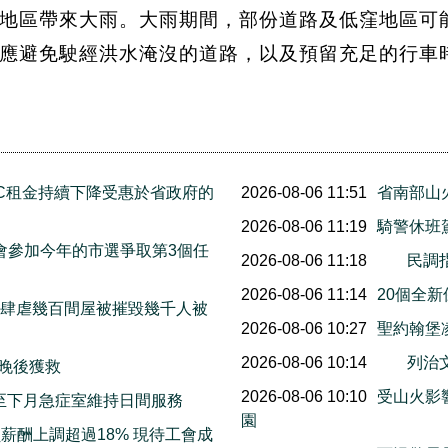
地區帶來大雨。大雨期間，部份道路及低窪地區可
應避免駛經洪水淹沒的道路，以及預留充足的行車
C租金持續下降受惠於省政府的
2026-08-06 11:51
省南部山
2026-08-06 11:19
騎警休班
宣布他會參加今年的市選爭取第3個任
2026-08-06 11:18
民調
2026-08-06 11:14
20個全
末山火肆虐幾百間屋被摧毀幾千人被
2026-08-06 10:27
聖約翰堡
2026-08-06 10:14
列治
三晚後獲救
2026-08-06 10:10
受山火影響
明起至下月急症室維持日間服務
園
薪酬上調超過18% 現待工會成