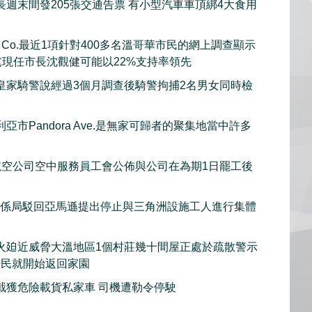
長週末間發205張交通告票 有小型汽車車頂綁4大食用
rch Co.最近1項針對400多名溫哥華市民的網上調查顯示
黨現任市長沈觀健可能以22%支持率領先
皇家騎警說經過3個月調查後騎警拘捕2名男女同時檢
亞市Pandora Ave.是無家可歸者的聚集地當中許多
et航空公司空中服務員工會公佈與公司在為期1日罷工後
關係局駁回亞馬遜提出停止與三角洲設施工人進行集體
火廹近威脅大溫地區1個村莊幾十間屋正處於疏散警示
居民就開始返回家園
截獲危險載貨私家車 司機遭勒令停駛