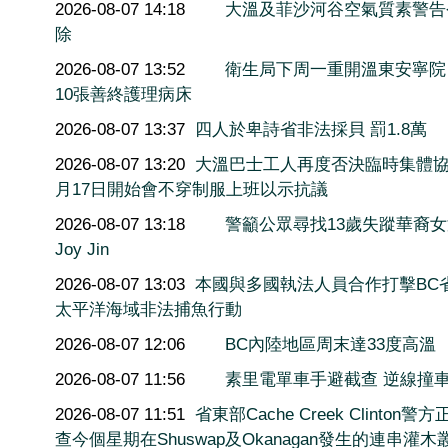
2026-08-07 14:18
大溫及菲沙河谷空氣質素警告
除
2026-08-07 13:52
衛生局下周一重開溫東安寧院
10張善終護理病床
2026-08-07 13:37
四人於卑詩省非法採貝 罰1.8萬
2026-08-07 13:20
大溫巴士工人再度否決臨時集體協
月17日開始會不穿制服上班以示抗議
2026-08-07 13:18
警籲公眾尋找13歲失蹤華裔
Joy Jin
2026-08-07 13:03
本國與多國執法人員合作打擊BC
太平洋海域非法捕魚行動
2026-08-07 12:06
BC內陸地區周末達33度高溫
2026-08-07 11:56
素里電單車手避截查 逆線撞
2026-08-07 11:51
省東部Cache Creek Clinton警
查今個星期在Shuswap及Okanagan發生的連串灌木