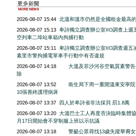
2026-08-07 15:44
北溫和溫市仍然是全國租金最高
2026-08-07 15:13
卑詩獨立調查辦公室IIO調查上週
空列車二埠站車箱內拘捕行動
2026-08-07 15:11
卑詩獨立調查辦公室IIO調查週五
素里市警拘捕電單車手行動中有否違規
2026-08-07 14:18
大溫及菲沙河谷空氣質素警告
除
2026-08-07 13:52
衛生局下周一重開溫東安寧院
10張善終護理病床
2026-08-07 13:37
四人於卑詩省非法採貝 罰1.8萬
2026-08-07 13:20
大溫巴士工人再度否決臨時集體協
月17日開始會不穿制服上班以示抗議
2026-08-07 13:18
警籲公眾尋找13歲失蹤華裔