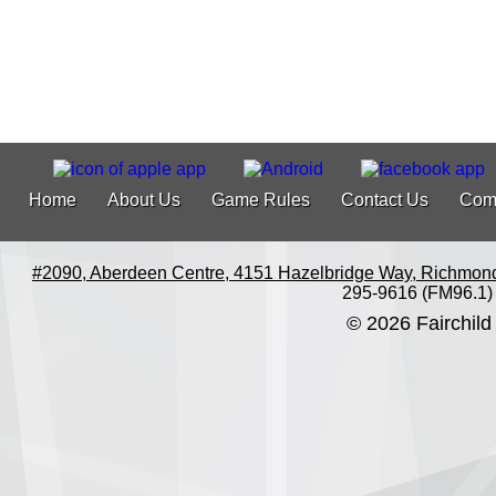
Home
About Us
Game Rules
Contact Us
Com
#2090, Aberdeen Centre, 4151 Hazelbridge Way, Richmon
295-9616 (FM96.1)
© 2026 Fairchild