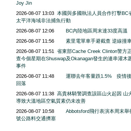
Joy Jin
2026-08-07 13:03
本國與多國執法人員合作打擊BC
太平洋海域非法捕魚行動
2026-08-07 12:06
BC內陸地區周末達33度高溫
2026-08-07 11:56
素里電單車手避截查 逆線撞
2026-08-07 11:51
省東部Cache Creek Clinton警
查今個星期在Shuswap及Okanagan發生的連串灌木
事件
2026-08-07 11:48
運聯去年客量跌1.5% 疫情
回落
2026-08-07 11:38
高貴林騎警調查該區山火起因 山
導致大溫地區空氣質素仍未改善
2026-08-07 10:58
Abbotsford飛行表演本周末舉
號公路料交通擠塞