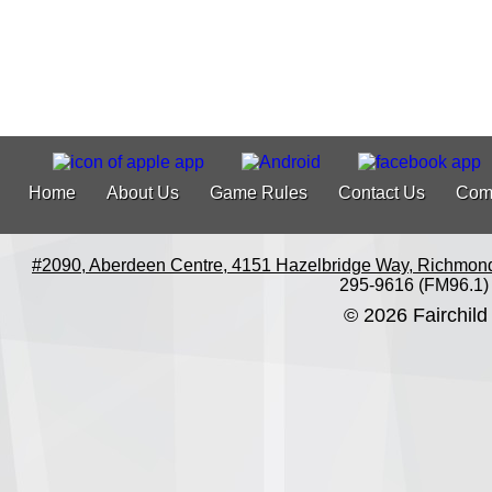
Home
About Us
Game Rules
Contact Us
Com
#2090, Aberdeen Centre, 4151 Hazelbridge Way, Richmon
295-9616 (FM96.1)
© 2026 Fairchild