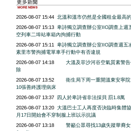
2026-08-07 15:44
北溫和溫市仍然是全國租金最高
2026-08-07 15:13
卑詩獨立調查辦公室IIO調查上週
空列車二埠站車箱內拘捕行動
2026-08-07 15:11
卑詩獨立調查辦公室IIO調查週五
素里市警拘捕電單車手行動中有否違規
2026-08-07 14:18
大溫及菲沙河谷空氣質素警告
除
2026-08-07 13:52
衛生局下周一重開溫東安寧院
10張善終護理病床
2026-08-07 13:37
四人於卑詩省非法採貝 罰1.8萬
2026-08-07 13:20
大溫巴士工人再度否決臨時集體協
月17日開始會不穿制服上班以示抗議
2026-08-07 13:18
警籲公眾尋找13歲失蹤華裔