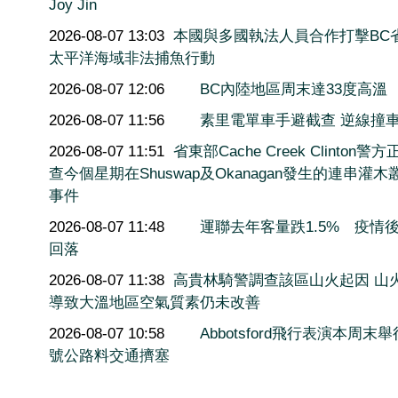
Joy Jin
2026-08-07 13:03
本國與多國執法人員合作打擊BC
太平洋海域非法捕魚行動
2026-08-07 12:06
BC內陸地區周末達33度高溫
2026-08-07 11:56
素里電單車手避截查 逆線撞
2026-08-07 11:51
省東部Cache Creek Clinton警
查今個星期在Shuswap及Okanagan發生的連串灌木
事件
2026-08-07 11:48
運聯去年客量跌1.5% 疫情
回落
2026-08-07 11:38
高貴林騎警調查該區山火起因 山
導致大溫地區空氣質素仍未改善
2026-08-07 10:58
Abbotsford飛行表演本周末舉
號公路料交通擠塞