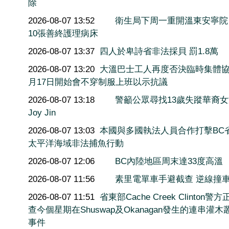
除
2026-08-07 13:52
衛生局下周一重開溫東安寧院
10張善終護理病床
2026-08-07 13:37
四人於卑詩省非法採貝 罰1.8萬
2026-08-07 13:20
大溫巴士工人再度否決臨時集體協
月17日開始會不穿制服上班以示抗議
2026-08-07 13:18
警籲公眾尋找13歲失蹤華裔
Joy Jin
2026-08-07 13:03
本國與多國執法人員合作打擊BC
太平洋海域非法捕魚行動
2026-08-07 12:06
BC內陸地區周末達33度高溫
2026-08-07 11:56
素里電單車手避截查 逆線撞
2026-08-07 11:51
省東部Cache Creek Clinton警
查今個星期在Shuswap及Okanagan發生的連串灌木
事件