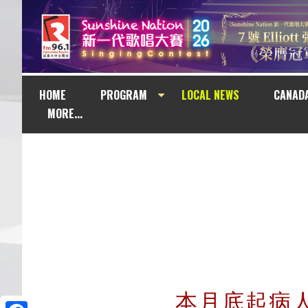
HOME
PROGRAM
LOCAL NEWS
CANAD
MORE...
本月底起病