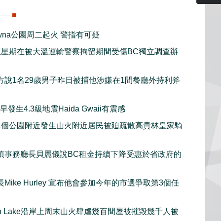
lowna公園周二起火 警指有可疑
上星期在被大溫運輸警察拘留期間受傷BC獨立調查辦
方說1名29歲男子昨日被捕他涉嫌在1間餐廳外持利斧
發生4.3級地震Haida Gwaii有震感
1個公園附近發生山火附近居民被廹疏散高貴林皇家騎
鎮事務廳長貝麗儀說BC租金持續下降受惠於省政府的
Mike Hurley 宣布他會參加今年的市選爭取第3個任
gan Lake沿岸上周末山火肆虐幾百間屋被摧毀幾千人被