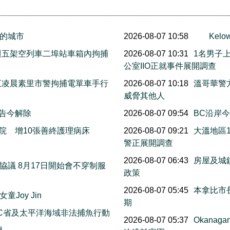
的城市
2026-08-07 10:58
Ke
上週五架空列車二埠站車箱內拘捕
2026-08-07 10:31
1名男子
公室IIO正就事件展開調查
週五凌晨素里市警拘捕電單車手行
2026-08-07 10:18
溫哥華警
威脅其他人
警告今解除
2026-08-07 09:54
BC沿岸今早
院 增10張善終護理病床
2026-08-07 09:21
大溫地區
警正展開調查
萬
2026-08-07 06:43
房屋及城
議 8月17日開始會不穿制服
政策
2026-08-07 05:45
本拿比市長
Joy Jin
期
C省及太平洋海域非法捕魚行動
2026-08-07 05:37
Okana