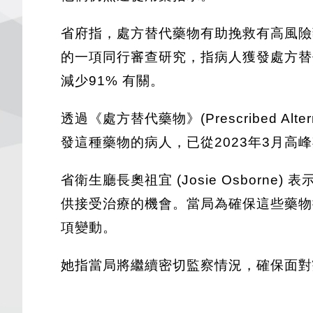
省府指，處方替代藥物有助挽救有高風險
的一項同行審查研究，指病人獲發處方替
減少91% 有關。
透過《處方替代藥物》(Prescribed Al
發這種藥物的病人，已從2023年3月高峰期
省衛生廳長奧祖宜 (Josie Osbo
供接受治療的機會。當局為確保這些藥物
項變動。
她指當局將繼續密切監察情況，確保面對