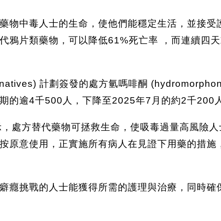
藥物中毒人士的生命，使他們能穩定生活，並接受
代鴉片類藥物，可以降低61%死亡率 ，而連續四
ternatives) 計劃簽發的處方氫嗎啡酮 (hydrom
的逾4千500人，下降至2025年7月的約2千200
rne) 表示，處方替代藥物可拯救生命，使吸毒過量高
按原意使用，正實施所有病人在見證下用藥的措施
癖癮挑戰的人士能獲得所需的護理與治療，同時確