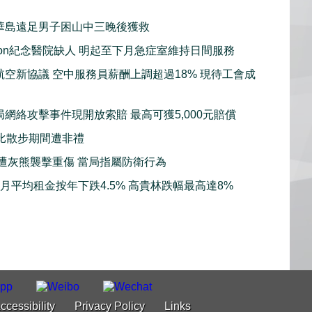
華島遠足男子困山中三晚後獲救
sion紀念醫院缺人 明起至下月急症室維持日間服務
航空新協議 空中服務員薪酬上調超過18% 現待工會成
局網絡攻擊事件現開放索賠 最高可獲5,000元賠償
比散步期間遭非禮
子遭灰熊襲擊重傷 當局指屬防衛行為
7月平均租金按年下跌4.5% 高貴林跌幅最高達8%
ccessibility
Privacy Policy
Links