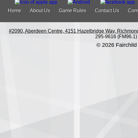
Home
About Us
Game Rules
Contact Us
Com
#2090, Aberdeen Centre, 4151 Hazelbridge Way, Richmon
295-9616 (FM96.1)
© 2026 Fairchild