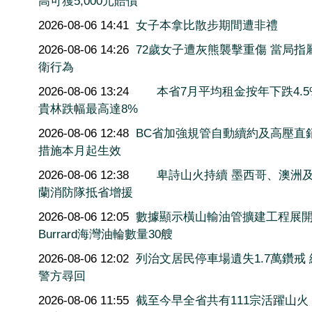
高可獲5,000元賠償
2026-08-06 14:41
女子本拿比散步期間遭非禮
2026-08-06 14:26
72歲女子遭灰熊襲擊重傷 當局指
衛行為
2026-08-06 13:24
本省7月平均租金按年下跌4.5
貴林跌幅最高達8%
2026-08-06 12:48
BC省加強規管自動續約及高壓直
措施本月起生效
2026-08-06 12:38
卑詩山火持續 墨西哥、澳洲
蘭消防隊抵省增援
2026-08-06 12:05
數據顯示橫山輸油管擴建工程展
Burrard海灣油輪數量30艘
2026-08-06 12:02
列治文居民停車場遺失1.7萬鑽戒
警方尋回
2026-08-06 11:55
截至今早全省共有111宗活躍山火