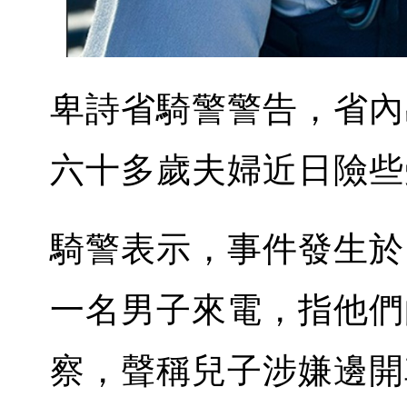
卑詩省騎警警告，省內
六十多歲夫婦近日險些
騎警表示，事件發生於 1
一名男子來電，指他們
察，聲稱兒子涉嫌邊開