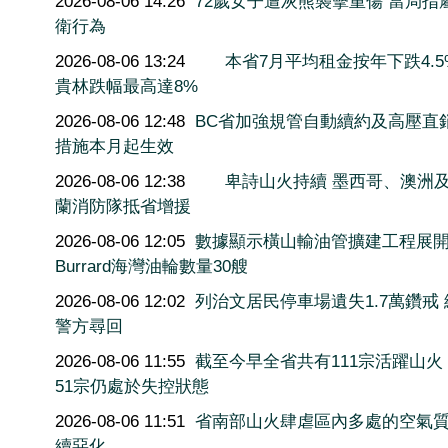
2026-08-06 14:26
72歲女子遭灰熊襲擊重傷 當局指
衛行為
2026-08-06 13:24
本省7月平均租金按年下跌4.5
貴林跌幅最高達8%
2026-08-06 12:48
BC省加強規管自動續約及高壓直
措施本月起生效
2026-08-06 12:38
卑詩山火持續 墨西哥、澳洲
蘭消防隊抵省增援
2026-08-06 12:05
數據顯示橫山輸油管擴建工程展
Burrard海灣油輪數量30艘
2026-08-06 12:02
列治文居民停車場遺失1.7萬鑽戒
警方尋回
2026-08-06 11:55
截至今早全省共有111宗活躍山火
51宗仍處於失控狀態
2026-08-06 11:51
省南部山火肆虐區內多處的空氣
續惡化