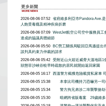
2026-08-06 07:52
省府維多利亞市Pandora Av
人飽受毒癮及精神疾病折磨
2026-08-06 07:09
WestJet航空公司空中服務員
達成的協議具體細節
2026-08-06 05:50
BC勞工關係局駁回亞馬遜提出
談判具約束力仲裁的請求
2026-08-06 05:42
受附近山火廹近威脅大溫地區1
狀態菲沙峽谷較早時疏散的居民就開始返回家園
2026-08-05 16:17
西溫警方截獲危險載貨私家車 
2026-08-05 15:38
本拿比司機持刀恐嚇另一司
2026-08-05 15:34
警方拘兄弟涉二埠襲擊搶劫
2026-08-05 15:30
暗網跨省販毒案 29歲維
2026-08-05 15:18
溫警拘一漢涉襲擊保安及途