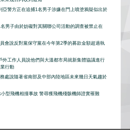
利亞警方正在追捕1名男子涉嫌在門上噴塗鴉疑似出於
1名男子由於妨礙對其關聯公司活動的調查被禁止在
委員會說反對黨保守黨在今年第2季的募款金額超過執
戶外工作人員說他們與大溫都市局就新集體協議進行
工業行動
服務處說隨著省南部及中部內陸地區未來幾日天氣趨於
iwack小型飛機相撞事故 警尋獲飛機殘骸機師證實罹難