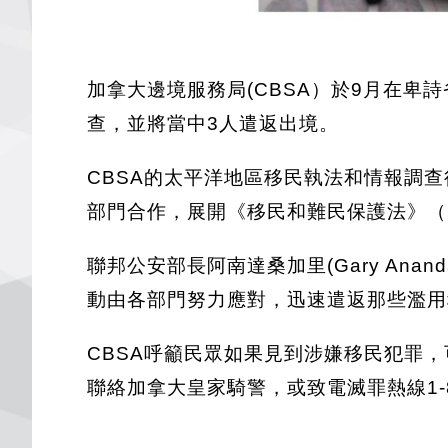
加拿大邊境服務局(CBSA）於9月在
查，並將當中3人遣返出境。
CBSA的太平洋地區移民執法和情報調
部門合作，展開《移民和難民保護法》（
聯邦公安部長阿南達桑加里(Gary Anand
動由各部門努力應對，迅速遣返那些濫用
CBSA呼籲民眾如果見到涉嫌移民犯罪，可以致
聯絡加拿大皇家騎警，或致電滅罪熱線1-800