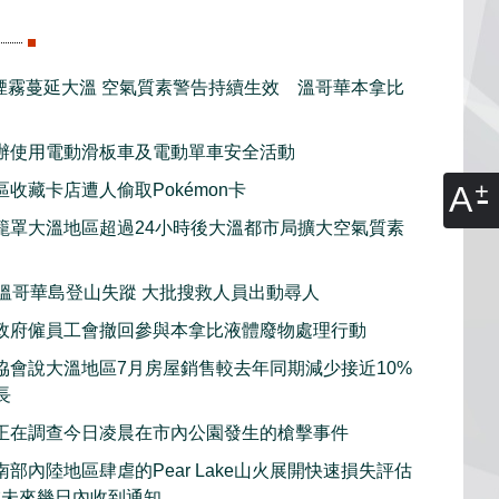
煙霧蔓延大溫 空氣質素警告持續生效 溫哥華本拿比
辦使用電動滑板車及電動單車安全活動
A
收藏卡店遭人偷取Pokémon卡
籠罩大溫地區超過24小時後大溫都市局擴大空氣質素
子溫哥華島登山失蹤 大批搜救人員出動尋人
政府僱員工會撤回參與本拿比液體廢物處理行動
協會說大溫地區7月房屋銷售較去年同期減少接近10%
長
正在調查今日凌晨在市內公園發生的槍擊事件
部內陸地區肆虐的Pear Lake山火展開快速損失評估
在未來幾日內收到通知