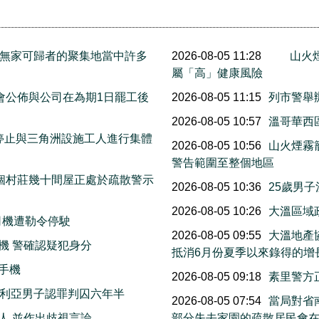
e.是無家可歸者的聚集地當中許多
2026-08-05 11:28
山火
屬「高」健康風險
工會公佈與公司在為期1日罷工後
2026-08-05 11:15
列市警舉
2026-08-05 10:57
溫哥華西區
停止與三角洲設施工人進行集體
2026-08-05 10:56
山火煙霧
警告範圍至整個地區
個村莊幾十間屋正處於疏散警示
2026-08-05 10:36
25歲男
2026-08-05 10:26
大溫區域
司機遭勒令停駛
2026-08-05 09:55
大溫地產
機 警確認疑犯身分
抵消6月份夏季以來錄得的增
手機
2026-08-05 09:18
素里警方
多利亞男子認罪判囚六年半
2026-08-05 07:54
當局對省南
人 並作出歧視言論
部分失去家園的疏散居民會