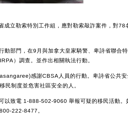
卑詩省成立勒索特別工作組，應對勒索敲詐案件，對7
查行動部門，在9月與加拿大皇家騎警、卑詩省聯合
IRPA）調查。並作出相關執法行動。
asangaree)感謝CBSA人員的行動。卑詩省公共安全
移民制度並危害社區安全的人。
電 1-888-502-9060 舉報可疑的移民活動。如
-222-8477。