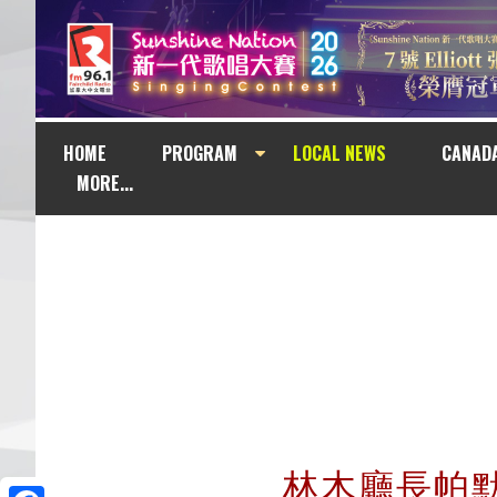
HOME
PROGRAM
LOCAL NEWS
CANAD
MORE...
林木廳長帕