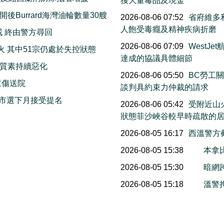
獲大量毒品及現金
Burrard海灣油輪數量30艘
2026-08-06 07:52
省府維多利
人飽受毒癮及精神疾病折磨
戒 終由警方尋回
2026-08-06 07:09
WestJ
火 其中51宗仍處於失控狀態
達成的協議具體細節
質素持續惡化
2026-08-06 05:50
BC勞工
重傷送院
談判具約束力仲裁的請求
市選下月接受提名
2026-08-06 05:42
受附近山
狀態菲沙峽谷較早時疏散的
2026-08-05 16:17
西溫警方
2026-08-05 15:38
本拿
2026-08-05 15:30
暗網
2026-08-05 15:18
溫警