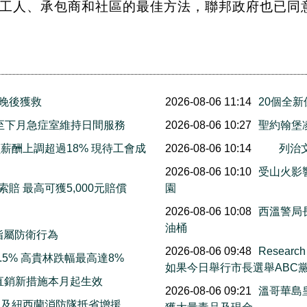
工人、承包商和社區的最佳方法，聯邦政府也已同
三晚後獲救
2026-08-06 11:14
20個全
明起至下月急症室維持日間服務
2026-08-06 10:27
聖約翰堡
薪酬上調超過18% 現待工會成
2026-08-06 10:14
列治
2026-08-06 10:10
受山火影響
賠 最高可獲5,000元賠償
園
2026-08-06 10:08
西溫警局
油桶
指屬防衛行為
2026-08-06 09:48
Resea
5% 高貴林跌幅最高達8%
如果今日舉行市長選舉ABC
直銷新措施本月起生效
2026-08-06 09:21
溫哥華島
洲及紐西蘭消防隊抵省增援