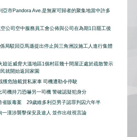
亞市Pandora Ave.是無家可歸者的聚集地當中許多
et航空公司空中服務員工會公佈與公司在為期1日罷工後
關係局駁回亞馬遜提出停止與三角洲設施工人進行集體
火廹近威脅大溫地區1個村莊幾十間屋正處於疏散警示
居民就開始返回家園
截獲危險載貨私家車 司機遭勒令停駛
比司機持刀恐嚇另一司機 警確認疑犯身分
跨省販毒案 29歲維多利亞男子認罪判囚六年半
拘一漢涉襲擊保安及途人 並作出歧視言論