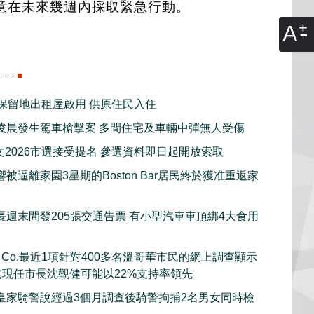
意在未來幾週內採取緊急行動。
A
新保留地出租屋啟用 供原住民入住
凌晨發生駕車槍擊案 多間住宅及車輛中彈無人受傷
文2026市選接受提名 參選資料即日起開放索取
被逼離家園3星期的Boston Bar居民終於獲准重返家
長週末間發205張交通告票 有小型汽車車頂綁4大食用
rch Co.最近1項針對400多名溫哥華市民的網上調查顯示
黨現任市長沈觀健可能以22%支持率領先
皇家騎警說經過3個月調查後騎警拘捕2名男女同時檢