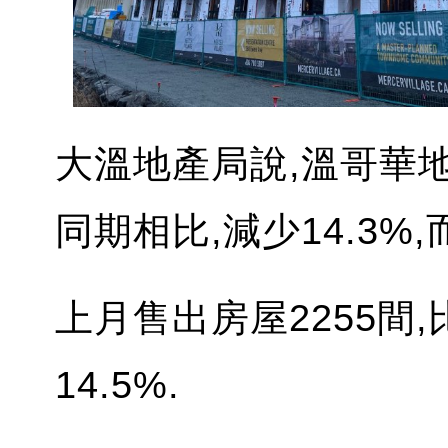
大溫地產局說,溫哥華
同期相比,減少14.3%,
上月售出房屋2255間
14.5%.