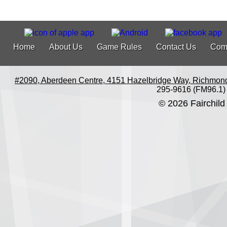
Home
About Us
Game Rules
Contact Us
Com
#2090, Aberdeen Centre, 4151 Hazelbridge Way, Richmon
295-9616 (FM96.1)
© 2026 Fairchild