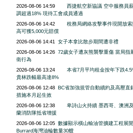
2026-08-06 14:59
西捷航空新協議 空中服務員
調超過18% 現待工會成員通過
2026-08-06 14:42
稅務局網絡攻擊事件現開放索
高可獲5,000元賠償
2026-08-06 14:41
女子本拿比散步期間遭非禮
2026-08-06 14:26
72歲女子遭灰熊襲擊重傷 當局指
衛行為
2026-08-06 13:24
本省7月平均租金按年下跌4.5
貴林跌幅最高達8%
2026-08-06 12:48
BC省加強規管自動續約及高壓直
措施本月起生效
2026-08-06 12:38
卑詩山火持續 墨西哥、澳洲
蘭消防隊抵省增援
2026-08-06 12:05
數據顯示橫山輸油管擴建工程展
Burrard海灣油輪數量30艘