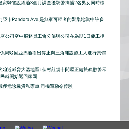
皇家騎警說經過3個月調查後騎警拘捕2名男女同時檢
亞市Pandora Ave.是無家可歸者的聚集地當中許多
et航空公司空中服務員工會公佈與公司在為期1日罷工後
關係局駁回亞馬遜提出停止與三角洲設施工人進行集體
火廹近威脅大溫地區1個村莊幾十間屋正處於疏散警示
居民就開始返回家園
截獲危險載貨私家車 司機遭勒令停駛