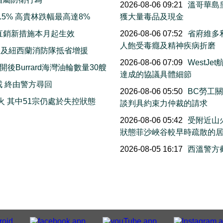
2026-08-06 09:21
溫哥華島
5% 高貴林跌幅最高達8%
獲大量毒品及現金
直銷新措施本月起生效
2026-08-06 07:52
省府維多利
人飽受毒癮及精神疾病折磨
洲及紐西蘭消防隊抵省增援
2026-08-06 07:09
WestJ
Burrard海灣油輪數量30艘
達成的協議具體細節
戒 終由警方尋回
2026-08-06 05:50
BC勞工
火 其中51宗仍處於失控狀態
談判具約束力仲裁的請求
2026-08-06 05:42
受附近山
狀態菲沙峽谷較早時疏散的
2026-08-05 16:17
西溫警方