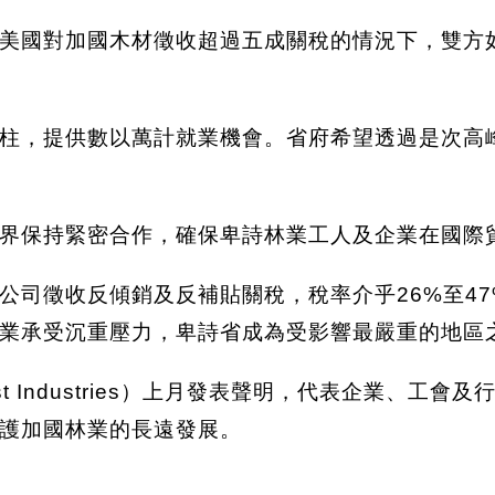
美國對加國木材徵收超過五成關稅的情況下，雙方
柱，提供數以萬計就業機會。省府希望透過是次高
界保持緊密合作，確保卑詩林業工人及企業在國際
公司徵收反傾銷及反補貼關稅，稅率介乎26%至47
業承受沉重壓力，卑詩省成為受影響最嚴重的地區
 Forest Industries）上月發表聲明，代表企
護加國林業的長遠發展。