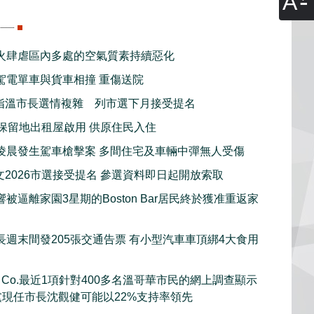
A
火肆虐區內多處的空氣質素持續惡化
駕電單車與貨車相撞 重傷送院
指溫市長選情複雜 列市選下月接受提名
新保留地出租屋啟用 供原住民入住
凌晨發生駕車槍擊案 多間住宅及車輛中彈無人受傷
文2026市選接受提名 參選資料即日起開放索取
被逼離家園3星期的Boston Bar居民終於獲准重返家
長週末間發205張交通告票 有小型汽車車頂綁4大食用
rch Co.最近1項針對400多名溫哥華市民的網上調查顯示
黨現任市長沈觀健可能以22%支持率領先