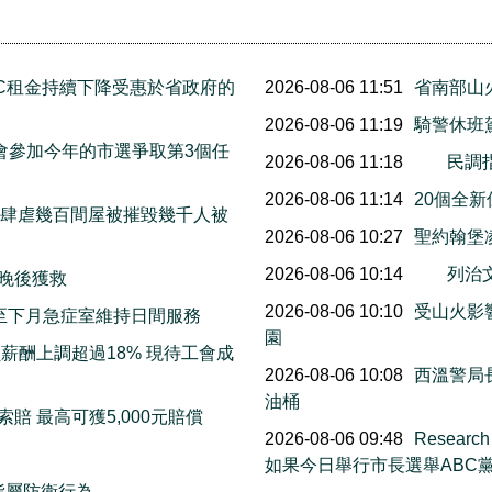
C租金持續下降受惠於省政府的
2026-08-06 11:51
省南部山
2026-08-06 11:19
騎警休班
宣布他會參加今年的市選爭取第3個任
2026-08-06 11:18
民調
2026-08-06 11:14
20個全
末山火肆虐幾百間屋被摧毀幾千人被
2026-08-06 10:27
聖約翰堡
2026-08-06 10:14
列治
三晚後獲救
2026-08-06 10:10
受山火影響
明起至下月急症室維持日間服務
園
薪酬上調超過18% 現待工會成
2026-08-06 10:08
西溫警局
油桶
賠 最高可獲5,000元賠償
2026-08-06 09:48
Resea
如果今日舉行市長選舉ABC
指屬防衛行為