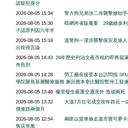
認疑犯身分
2026-08-05 15:34
警方拘兄弟涉二埠襲擊搶劫手
2026-08-05 15:30
暗網跨省販毒案 29歲維多
子認罪判囚六年半
2026-08-05 15:18
溫警拘一漢涉襲擊保安及途人
出歧視言論
2026-08-05 14:43
26年歷史列治文夜市租約即將屆滿
布告別
2026-08-05 14:28
勞工廳長接受本台訪問指 SF
學院聚焦基層醫療服務 兼回應本拿比醫院暫停工疑
2026-08-05 13:46
蘭里發生嚴重交通意外 造成兩死
2026-08-05 13:32
大溫7月住宅成交按年跌近一
價連跌兩個月
2026-08-05 12:54
兩匪以貨車偷走溫市寶可夢卡
售店夾萬