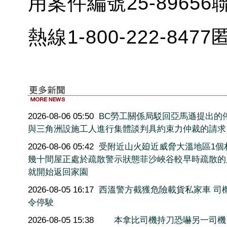
用案件編號25-896
熱線1-800-222-84
2026-08-06 05:50
BC勞工關係局駁回亞馬遜提出的
與三角洲設施工人進行集體談判具約束力仲裁的請求
2026-08-06 05:42
受附近山火廹近威脅大溫地區1個
幾十間屋正處於疏散警示狀態菲沙峽谷較早時疏散的
就開始返回家園
2026-08-05 16:17
西溫警方截獲危險載貨私家車 司
令停駛
2026-08-05 15:38
本拿比司機持刀恐嚇另一司機