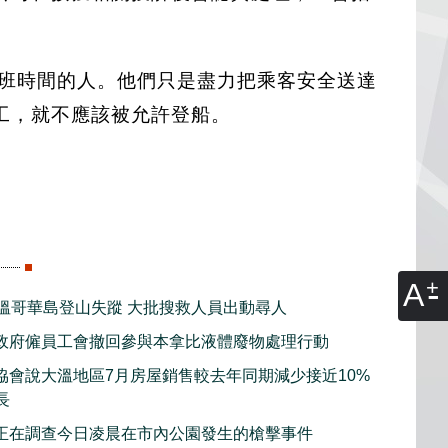
或航班時間的人。他們只是盡力把乘客安全送達
工，就不應該被允許登船。
A
子溫哥華島登山失蹤 大批搜救人員出動尋人
政府僱員工會撤回參與本拿比液體廢物處理行動
協會說大溫地區7月房屋銷售較去年同期減少接近10%
長
正在調查今日凌晨在市內公園發生的槍擊事件