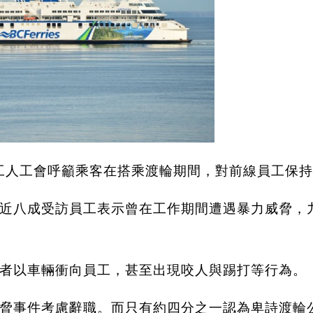
工人工會呼籲乘客在搭乘渡輪期間，對前線員工保
近八成受訪員工表示曾在工作期間遭遇暴力威脅，
者以車輛衝向員工，甚至出現咬人與踢打等行為。
脅事件考慮辭職。而只有約四分之一認為卑詩渡輪