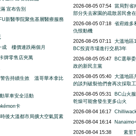
2026-08-05 07:54
當局對省南
滿 宣布告別
部分失去家園的疏散居民會
FU新醫學院聚焦基層醫療服務
2026-08-05 07:18
省府維多
仇恨動機
死
2026-08-05 07:11
大溫地區
一成 樓價連跌兩個月
BC投資市場進行交易3年
卡牌零售店夾萬
2026-08-05 05:47
BC選舉
政的新民主黨
生
2026-08-05 05:40
大溫地區
素警告持續生效 溫哥華本拿比
的談判破裂他們會再次採取
2026-08-05 05:31
BC山火
動單車安全活動
乾燥可能會發生更多山火
émon卡
2026-08-04 16:17
Chill
小時後大溫都市局擴大空氣質素
2026-08-04 16:14
Nana
2026-08-04 15:38
素里T