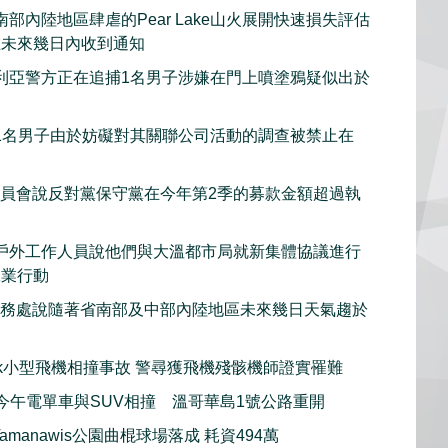
部內陸地區肆虐的Pear Lake山火展開快速損失評估
在未來幾日內收到通知
利亞警方正在追捕1名男子涉嫌在門上噴塗鴉疑似出於
1名男子由於妨礙對其關聯公司活動的調查被禁止在
委員會說反對黨保守黨在今年第2季的募款金額超過執
戶外工作人員說他們與大溫都市局就新集體協議進行
工業行動
服務處說隨著省南部及中部內陸地區未來幾日天氣趨於
iwack小型飛機相撞事故 警尋獲飛機殘骸機師證實罹難
imo今午電單車與SUV相撞 溫哥華島1號公路重開
amanawis公園曲棍球場落成 耗資494萬