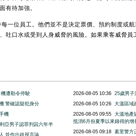
面有待加強。
民，請善待每一位員工。他們並不是決定票價、預約制度
、吐口水或受到人身威脅的風險。如果乘客威脅員
司機遭勒令停駛
2026-08-05 10:36
25歲男
機 警確認疑犯身分
2026-08-05 10:26
大溫區域
手機
2026-08-05 09:55
大溫地產
抵消6月份夏季以來錄得的增
多利亞男子認罪判囚六年半
2026-08-05 09:18
素里警方
人 並作出歧視言論