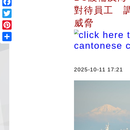
對待員工 
Facebook
威脅
Twitter
Pinterest
Share
2025-10-11 17:21