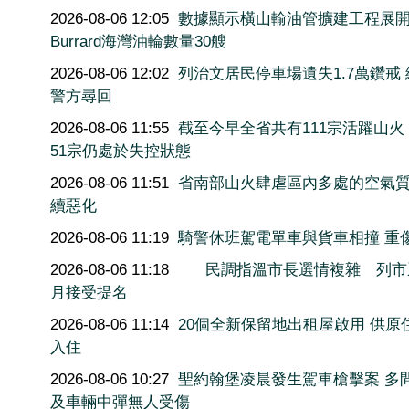
2026-08-06 12:05
數據顯示橫山輸油管擴建工程展
Burrard海灣油輪數量30艘
2026-08-06 12:02
列治文居民停車場遺失1.7萬鑽戒
警方尋回
2026-08-06 11:55
截至今早全省共有111宗活躍山火
51宗仍處於失控狀態
2026-08-06 11:51
省南部山火肆虐區內多處的空氣
續惡化
2026-08-06 11:19
騎警休班駕電單車與貨車相撞 重
2026-08-06 11:18
民調指溫市長選情複雜 列市
月接受提名
2026-08-06 11:14
20個全新保留地出租屋啟用 供原
入住
2026-08-06 10:27
聖約翰堡凌晨發生駕車槍擊案 多
及車輛中彈無人受傷