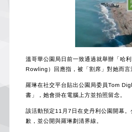
溫哥華公園局日前一致通過就舉辦「哈利
Rowling）回應指，被「割席」對她而
羅琳在社交平台貼出公園局委員Tom D
書」，她會掛在電腦上方並拍照留念。
該活動預定11月7日在史丹利公園開幕。
歉，並公開與羅琳劃清界線。