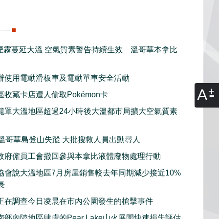
煙霧蔓延大溫 空氣質素警告持續生效 溫哥華本拿比
辦使用電動滑板車及電動單車安全活動
A
收藏卡店遭人偷取Pokémon卡
籠罩大溫地區超過24小時後大溫都市局擴大空氣質素
子溫哥華島登山失蹤 大批搜救人員出動尋人
政府僱員工會撤回參與本拿比液體廢物處理行動
協會說大溫地區7月房屋銷售較去年同期減少接近10%
長
正在調查今日凌晨在市內公園發生的槍擊事件
部內陸地區肆虐的Pear Lake山火展開快速損失評估