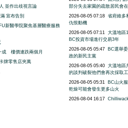
人 並作出歧視言論
部分失去家園的疏散居民會
滿 宣布告別
2026-08-05 07:18
省府維多
仇恨動機
FU新醫學院聚焦基層醫療服務
2026-08-05 07:11
大溫地區
BC投資市場進行交易3年
死
2026-08-05 05:47
BC選舉
一成 樓價連跌兩個月
政的新民主黨
卡牌零售店夾萬
2026-08-05 05:40
大溫地區
生
的談判破裂他們會再次採取
2026-08-05 05:31
BC山火
乾燥可能會發生更多山火
2026-08-04 16:17
Chill