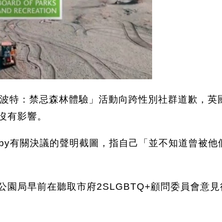
波特：禁忌森林體驗」活動向跨性別社群道歉，英國《
言沒有影響。
igby有關決議的聲明截圖，指自己「並不知道曾被
公園局早前在聽取市府2SLGBTQ+顧問委員會