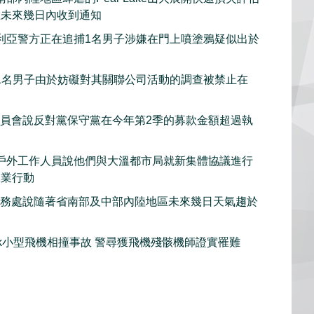
在未來幾日內收到通知
利亞警方正在追捕1名男子涉嫌在門上噴塗鴉疑似出於
1名男子由於妨礙對其關聯公司活動的調查被禁止在
委員會說反對黨保守黨在今年第2季的募款金額超過執
戶外工作人員說他們與大溫都市局就新集體協議進行
工業行動
服務處說隨著省南部及中部內陸地區未來幾日天氣趨於
iwack小型飛機相撞事故 警尋獲飛機殘骸機師證實罹難