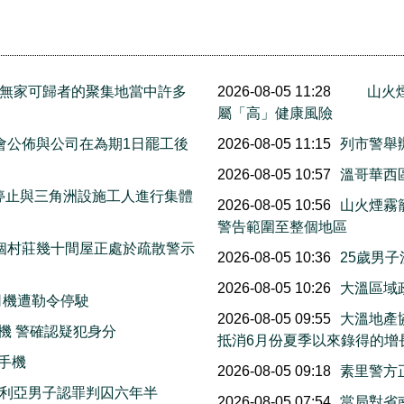
e.是無家可歸者的聚集地當中許多
2026-08-05 11:28
山火
屬「高」健康風險
工會公佈與公司在為期1日罷工後
2026-08-05 11:15
列市警舉
2026-08-05 10:57
溫哥華西區
停止與三角洲設施工人進行集體
2026-08-05 10:56
山火煙霧
警告範圍至整個地區
個村莊幾十間屋正處於疏散警示
2026-08-05 10:36
25歲男
2026-08-05 10:26
大溫區域
司機遭勒令停駛
2026-08-05 09:55
大溫地產
機 警確認疑犯身分
抵消6月份夏季以來錄得的增
手機
2026-08-05 09:18
素里警方
多利亞男子認罪判囚六年半
2026-08-05 07:54
當局對省南