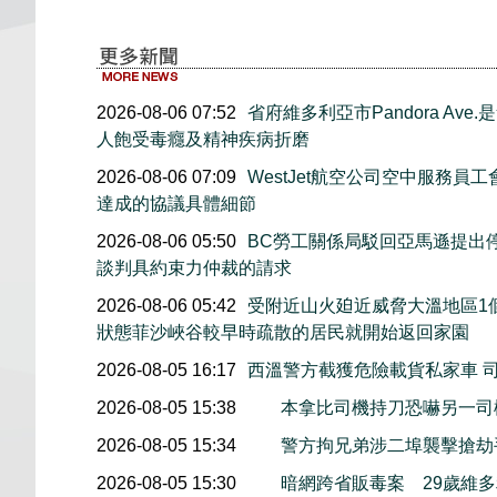
2026-08-06 07:52
省府維多利亞市Pandora Av
人飽受毒癮及精神疾病折磨
2026-08-06 07:09
WestJet航空公司空中服務員
達成的協議具體細節
2026-08-06 05:50
BC勞工關係局駁回亞馬遜提出
談判具約束力仲裁的請求
2026-08-06 05:42
受附近山火廹近威脅大溫地區1
狀態菲沙峽谷較早時疏散的居民就開始返回家園
2026-08-05 16:17
西溫警方截獲危險載貨私家車 
2026-08-05 15:38
本拿比司機持刀恐嚇另一司
2026-08-05 15:34
警方拘兄弟涉二埠襲擊搶劫
2026-08-05 15:30
暗網跨省販毒案 29歲維