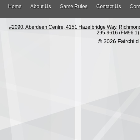
Home
About Us
Game Rules
Contact Us
Com
#2090, Aberdeen Centre, 4151 Hazelbridge Way, Richmon
295-9616 (FM96.1)
© 2026 Fairchild