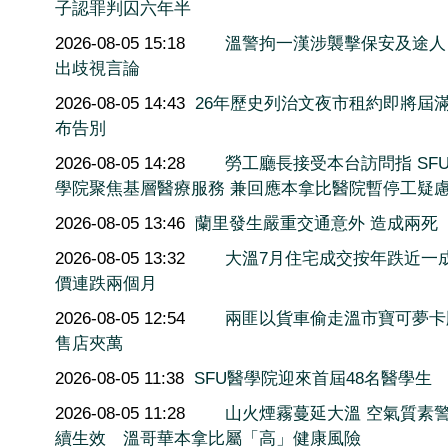
子認罪判囚六年半
2026-08-05 15:18
溫警拘一漢涉襲擊保安及途人
出歧視言論
2026-08-05 14:43
26年歷史列治文夜市租約即將屆滿
布告別
2026-08-05 14:28
勞工廳長接受本台訪問指 SF
學院聚焦基層醫療服務 兼回應本拿比醫院暫停工疑
2026-08-05 13:46
蘭里發生嚴重交通意外 造成兩死
2026-08-05 13:32
大溫7月住宅成交按年跌近一
價連跌兩個月
2026-08-05 12:54
兩匪以貨車偷走溫市寶可夢卡
售店夾萬
2026-08-05 11:38
SFU醫學院迎來首屆48名醫學生
2026-08-05 11:28
山火煙霧蔓延大溫 空氣質素
續生效 溫哥華本拿比屬「高」健康風險