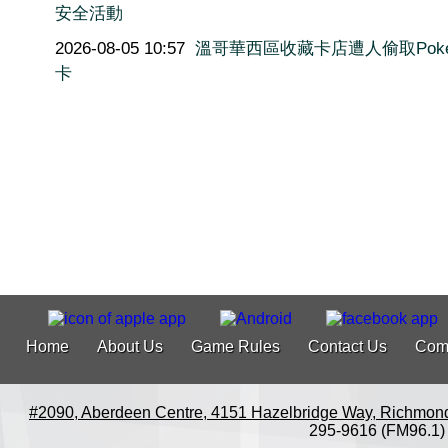
安全活動
2026-08-05 10:57
溫哥華西區收藏卡店遭人偷取Poké
卡
Home
About Us
Game Rules
Contact Us
Com
#2090, Aberdeen Centre, 4151 Hazelbridge Way, Richmon
295-9616 (FM96.1)