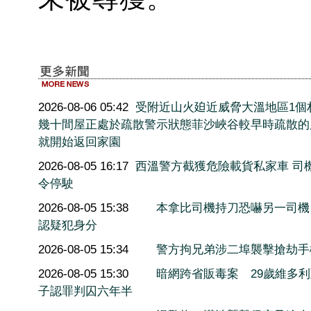
2026-08-06 05:42
受附近山火廹近威脅大溫地區1個
幾十間屋正處於疏散警示狀態菲沙峽谷較早時疏散的
就開始返回家園
2026-08-05 16:17
西溫警方截獲危險載貨私家車 司
令停駛
2026-08-05 15:38
本拿比司機持刀恐嚇另一司機
認疑犯身分
2026-08-05 15:34
警方拘兄弟涉二埠襲擊搶劫手
2026-08-05 15:30
暗網跨省販毒案 29歲維多
子認罪判囚六年半