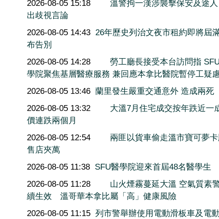
2026-08-05 15:18
溫警拘一漢涉襲擊保安及途人
出歧視言論
2026-08-05 14:43
26年歷史列治文夜市租約即將屆滿
布告別
2026-08-05 14:28
勞工廳長接受本台訪問指 SF
學院聚焦基層醫療服務 兼回應本拿比醫院暫停工疑
2026-08-05 13:46
蘭里發生嚴重交通意外 造成兩死
2026-08-05 13:32
大溫7月住宅成交按年跌近一
價連跌兩個月
2026-08-05 12:54
兩匪以貨車偷走溫市寶可夢卡
售店夾萬
2026-08-05 11:38
SFU醫學院迎來首屆48名醫學生
2026-08-05 11:28
山火煙霧蔓延大溫 空氣質素
續生效 溫哥華本拿比屬「高」健康風險
2026-08-05 11:15
列市警舉辦使用電動滑板車及電