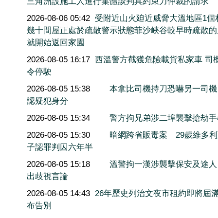
三角洲設施工人進行集體談判具約束力仲裁的請求
2026-08-06 05:42
受附近山火廹近威脅大溫地區1個
幾十間屋正處於疏散警示狀態菲沙峽谷較早時疏散的
就開始返回家園
2026-08-05 16:17
西溫警方截獲危險載貨私家車 司
令停駛
2026-08-05 15:38
本拿比司機持刀恐嚇另一司機
認疑犯身分
2026-08-05 15:34
警方拘兄弟涉二埠襲擊搶劫手
2026-08-05 15:30
暗網跨省販毒案 29歲維多
子認罪判囚六年半
2026-08-05 15:18
溫警拘一漢涉襲擊保安及途人
出歧視言論
2026-08-05 14:43
26年歷史列治文夜市租約即將屆滿
布告別