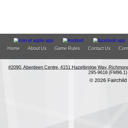
Home
About Us
Game Rules
Contact Us
Com
#2090, Aberdeen Centre, 4151 Hazelbridge Way, Richmon
295-9616 (FM96.1)
© 2026 Fairchild