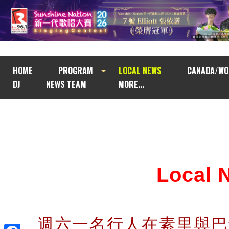
HOME
PROGRAM
LOCAL NEWS
CANADA/WO
DJ
NEWS TEAM
MORE...
Local
週六一名行人在素里與巴