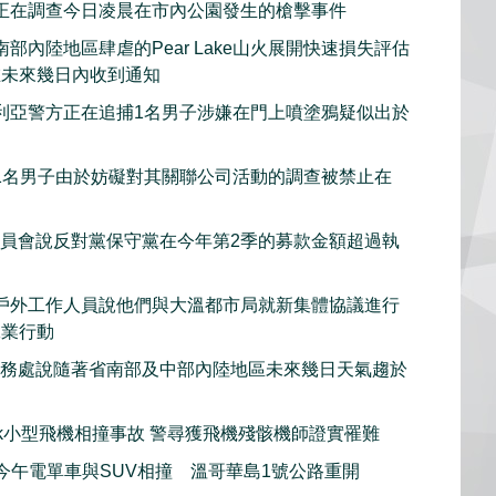
正在調查今日凌晨在市內公園發生的槍擊事件
部內陸地區肆虐的Pear Lake山火展開快速損失評估
在未來幾日內收到通知
利亞警方正在追捕1名男子涉嫌在門上噴塗鴉疑似出於
1名男子由於妨礙對其關聯公司活動的調查被禁止在
委員會說反對黨保守黨在今年第2季的募款金額超過執
戶外工作人員說他們與大溫都市局就新集體協議進行
工業行動
服務處說隨著省南部及中部內陸地區未來幾日天氣趨於
iwack小型飛機相撞事故 警尋獲飛機殘骸機師證實罹難
imo今午電單車與SUV相撞 溫哥華島1號公路重開