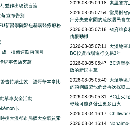
2026-08-05 09:18
素里警方
人 並作出歧視言論
2026-08-05 07:54
當局對省南
滿 宣布告別
部分失去家園的疏散居民會
FU新醫學院聚焦基層醫療服務
2026-08-05 07:18
省府維多
仇恨動機
死
2026-08-05 07:11
大溫地區
一成 樓價連跌兩個月
BC投資市場進行交易3年
卡牌零售店夾萬
2026-08-05 05:47
BC選舉
政的新民主黨
生
2026-08-05 05:40
大溫地區
素警告持續生效 溫哥華本拿比
的談判破裂他們會再次採取
2026-08-05 05:31
BC山火
動單車安全活動
乾燥可能會發生更多山火
émon卡
2026-08-04 16:17
Chill
小時後大溫都市局擴大空氣質素
2026-08-04 16:14
Nana