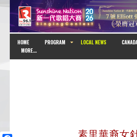
HOME
PROGRAM
LOCAL NEWS
CANAD
MORE...
素里華裔女