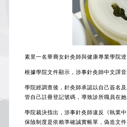
素里一名華裔女針灸師與健康專業學院逹
根據學院文件顯示，涉事針灸師中文譯音郭
學院經調查後，針灸師承認以自己簽名及
管自己註冊登記號碼，導致診所職員在她
學院裁決指出，涉事針灸師違反《執業中
保險制度是依賴準確誠實帳單，偽造文件