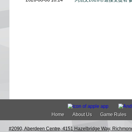
Home
About Us
Game Rules
#2090, Aberdeen Centre, 4151 Hazelbridge Way, Richmon