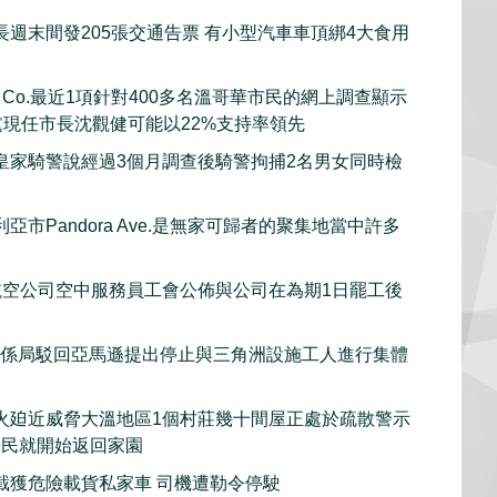
長週末間發205張交通告票 有小型汽車車頂綁4大食用
rch Co.最近1項針對400多名溫哥華市民的網上調查顯示
黨現任市長沈觀健可能以22%支持率領先
皇家騎警說經過3個月調查後騎警拘捕2名男女同時檢
亞市Pandora Ave.是無家可歸者的聚集地當中許多
et航空公司空中服務員工會公佈與公司在為期1日罷工後
關係局駁回亞馬遜提出停止與三角洲設施工人進行集體
火廹近威脅大溫地區1個村莊幾十間屋正處於疏散警示
居民就開始返回家園
截獲危險載貨私家車 司機遭勒令停駛