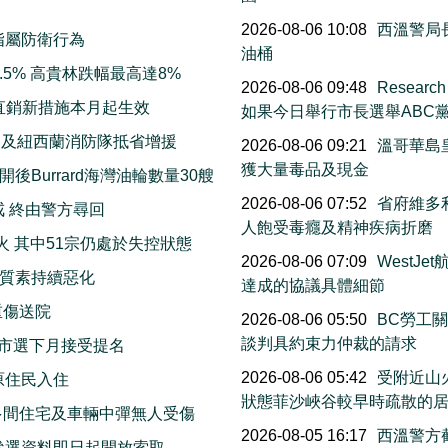
2026-08-06 10:08
西溫警局
指屬防衛行為
油桶
5% 高貴林跌幅最高達8%
2026-08-06 09:48
Resea
直銷新措施本月起生效
如果今日舉行市長選舉ABC
洲及紐西蘭消防隊抵省增援
2026-08-06 09:21
溫哥華島
獲大量毒品及現金
Burrard海灣油輪數量30艘
2026-08-06 07:52
省府維多利
戒 終由警方尋回
人飽受毒癮及精神疾病折磨
火 其中51宗仍處於失控狀態
2026-08-06 07:09
WestJ
質素持續惡化
達成的協議具體細節
重傷送院
2026-08-06 05:50
BC勞工
談判具約束力仲裁的請求
市選下月接受提名
2026-08-06 05:42
受附近山
原住民入住
狀態菲沙峽谷較早時疏散的
多間住宅及車輛中彈無人受傷
2026-08-05 16:17
西溫警方
 參選資料即日起開放索取