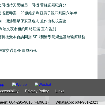
比司機持刀恐嚇另一司機 警確認疑犯身分
跨省販毒案 29歲維多利亞男子認罪判囚六年半
拘一漢涉襲擊保安及途人 並作出歧視言論
史列治文夜市租約即將屆滿 宣布告別
廳長接受本台訪問指 SFU新醫學院聚焦基層醫療服務
慮
嚴重交通意外 造成兩死
ccessibility
Privacy Policy
Links
e-in: 604-295-9616 (FM96.1)
WhatsApp: 604-961-2323