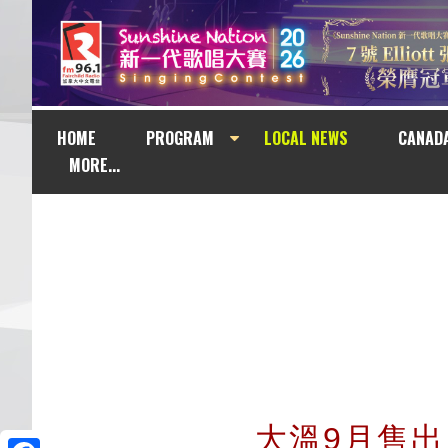
HOME
PROGRAM
LOCAL NEWS
CANAD
MORE...
大溫9月售