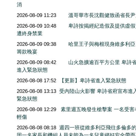
消
2026-08-09 11:23
溫哥華市長沈觀健致函省長尹
2026-08-09 10:48
卑詩按揭經紀造假及提供虛假
遭終身禁業
2026-08-09 09:38
哈里王子與梅根現身維多利亞
籌款晚宴
2026-08-09 08:42
山火急擴逾百平方公里 卑詩
進入緊急狀態
2026-08-08 17:52
【更新】卑詩省進入緊急狀態
2026-08-08 13:13
受內陸山火影響 卑詩省府宣布進
緊急狀態
2026-08-08 12:29
素里週五晚發生槍擊案 一名受害
輕傷
2026-08-08 08:18
週四一班從維多利亞飛往多倫多
因一名家長和機組人員未能為一名兒童綁好安全帶而