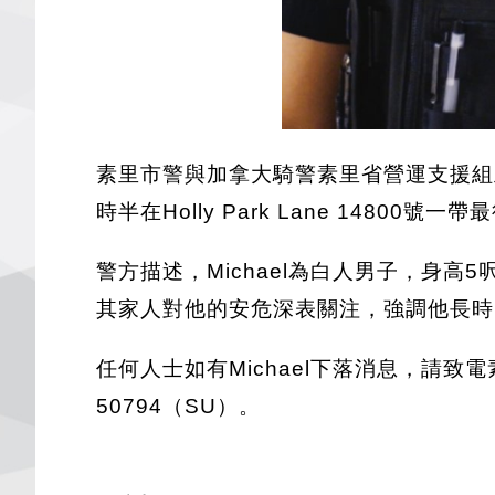
素里市警與加拿大騎警素里省營運支援組正尋求
時半在Holly Park Lane 1480
警方描述，Michael為白人男子，身
其家人對他的安危深表關注，強調他長時
任何人士如有Michael下落消息，請致電素里
50794（SU）。