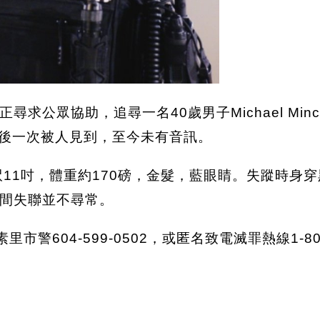
公眾協助，追尋一名40歲男子Michael Minc
0號一帶最後一次被人見到，至今未有音訊。
高5呎11吋，體重約170磅，金髮，藍眼睛。失蹤時
間失聯並不尋常。
市警604-599-0502，或匿名致電滅罪熱線1-800