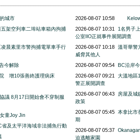
的城市
2026-08-07 10:58
Ke
上週五架空列車二埠站車箱內拘捕
2026-08-07 10:31
1名男子
公室IIO正就事件展開調查
週五凌晨素里市警拘捕電單車手行
2026-08-07 10:18
溫哥華警
威脅其他人
警告今解除
2026-08-07 09:54
BC沿岸今早
院 增10張善終護理病床
2026-08-07 09:21
大溫地區
警正展開調查
萬
2026-08-07 06:43
房屋及城
議 8月17日開始會不穿制服
政策
2026-08-07 05:45
本拿比市長
Joy Jin
期
C省及太平洋海域非法捕魚行動
2026-08-07 05:37
Okana
溫
迫逃離家園