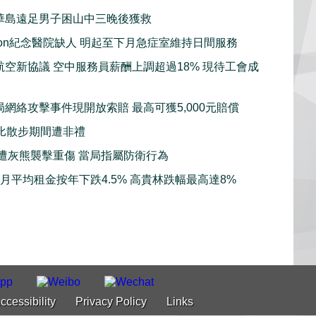
華島遠足男子困山中三晚後獲救
sion紀念醫院缺人 明起至下月急症室維持日間服務
航空新協議 空中服務員薪酬上調超過18% 現待工會成
局網絡攻擊事件現開放索賠 最高可獲5,000元賠償
比散步期間遭非禮
子遭灰熊襲擊重傷 當局指屬防衛行為
7月平均租金按年下跌4.5% 高貴林跌幅最高達8%
ccessibility
Privacy Policy
Links