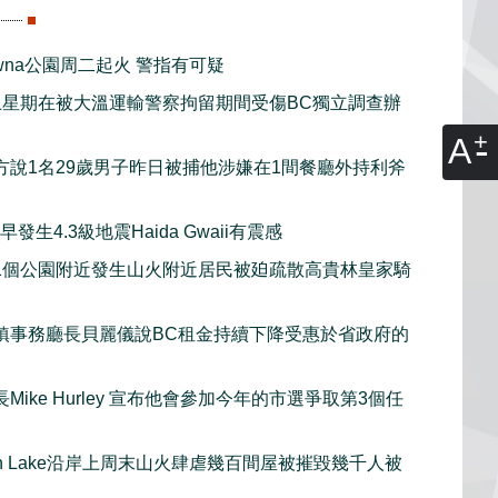
lowna公園周二起火 警指有可疑
上星期在被大溫運輸警察拘留期間受傷BC獨立調查辦
A
方說1名29歲男子昨日被捕他涉嫌在1間餐廳外持利斧
發生4.3級地震Haida Gwaii有震感
1個公園附近發生山火附近居民被廹疏散高貴林皇家騎
鎮事務廳長貝麗儀說BC租金持續下降受惠於省政府的
Mike Hurley 宣布他會參加今年的市選爭取第3個任
gan Lake沿岸上周末山火肆虐幾百間屋被摧毀幾千人被