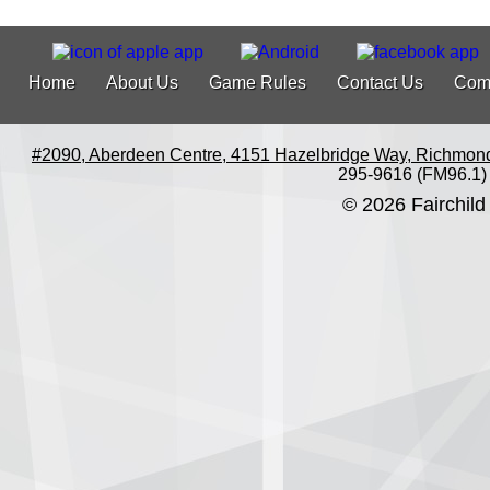
Home
About Us
Game Rules
Contact Us
Com
#2090, Aberdeen Centre, 4151 Hazelbridge Way, Richmon
295-9616 (FM96.1)
© 2026 Fairchild