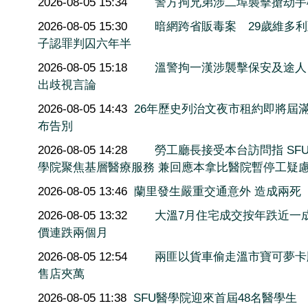
2026-08-05 15:34
警方拘兄弟涉二埠襲擊搶劫手
2026-08-05 15:30
暗網跨省販毒案 29歲維多
子認罪判囚六年半
2026-08-05 15:18
溫警拘一漢涉襲擊保安及途人
出歧視言論
2026-08-05 14:43
26年歷史列治文夜市租約即將屆滿
布告別
2026-08-05 14:28
勞工廳長接受本台訪問指 SF
學院聚焦基層醫療服務 兼回應本拿比醫院暫停工疑
2026-08-05 13:46
蘭里發生嚴重交通意外 造成兩死
2026-08-05 13:32
大溫7月住宅成交按年跌近一
價連跌兩個月
2026-08-05 12:54
兩匪以貨車偷走溫市寶可夢卡
售店夾萬
2026-08-05 11:38
SFU醫學院迎來首屆48名醫學生