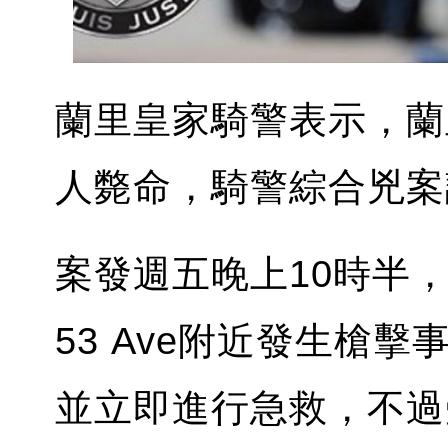
蘭里皇家騎警表示，蘭
人斃命，騎警綜合兇案調查
案發週五晚上10時半，
53 Ave附近發生槍
並立即進行急救，不過