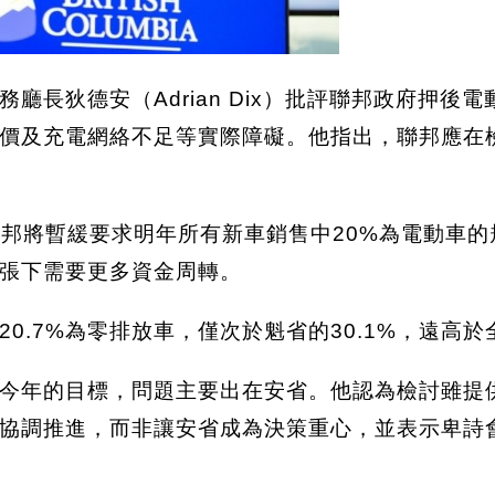
廳長狄德安（Adrian Dix）批評聯邦政府押
價及充電網絡不足等實際障礙。他指出，聯邦應在
布，聯邦將暫緩要求明年所有新車銷售中20%為電動
張下需要更多資金周轉。
.7%為零排放車，僅次於魁省的30.1%，遠高於全國
今年的目標，問題主要出在安省。他認為檢討雖提
協調推進，而非讓安省成為決策重心，並表示卑詩