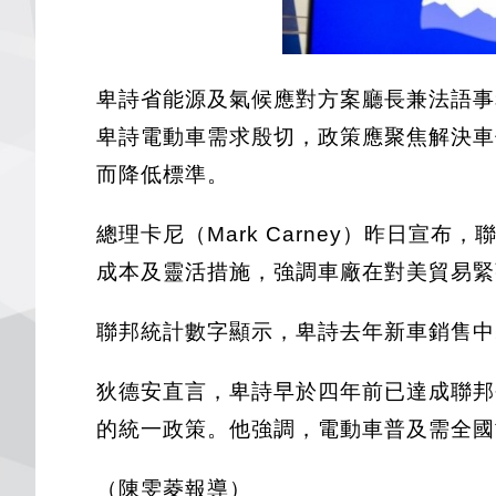
卑詩省能源及氣候應對方案廳長兼法語事務
卑詩電動車需求殷切，政策應聚焦解決車
而降低標準。
總理卡尼（Mark Carney）昨日宣
成本及靈活措施，強調車廠在對美貿易緊
聯邦統計數字顯示，卑詩去年新車銷售中20
狄德安直言，卑詩早於四年前已達成聯邦
的統一政策。他強調，電動車普及需全國
（陳雯菱報導）