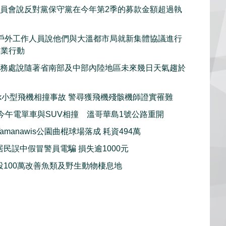
委員會說反對黨保守黨在今年第2季的募款金額超過執
戶外工作人員說他們與大溫都市局就新集體協議進行
工業行動
服務處說隨著省南部及中部內陸地區未來幾日天氣趨於
iwack小型飛機相撞事故 警尋獲飛機殘骸機師證實罹難
imo今午電單車與SUV相撞 溫哥華島1號公路重開
amanawis公園曲棍球場落成 耗資494萬
居民誤中假冒警員電騙 損失逾1000元
投100萬改善魚類及野生動物棲息地