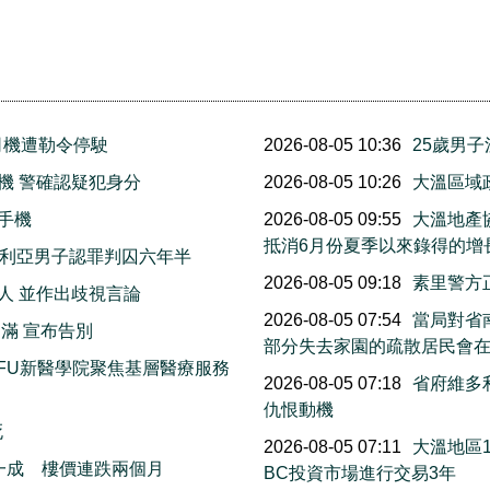
司機遭勒令停駛
2026-08-05 10:36
25歲男
機 警確認疑犯身分
2026-08-05 10:26
大溫區域
手機
2026-08-05 09:55
大溫地產
抵消6月份夏季以來錄得的增
多利亞男子認罪判囚六年半
2026-08-05 09:18
素里警方
人 並作出歧視言論
2026-08-05 07:54
當局對省南
滿 宣布告別
部分失去家園的疏散居民會
FU新醫學院聚焦基層醫療服務
2026-08-05 07:18
省府維多
仇恨動機
死
2026-08-05 07:11
大溫地區
一成 樓價連跌兩個月
BC投資市場進行交易3年