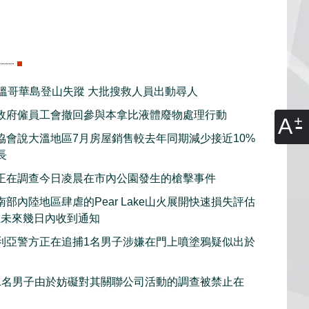
子溫哥華島登山失蹤 大批搜救人員出動尋人
政府僱員工會撤回參與本拿比液體廢物處理行動
A
協會說大溫地區7月房屋銷售較去年同期減少接近10%
長
正在調查今日凌晨在市內公園發生的槍擊事件
部內陸地區肆虐的Pear Lake山火展開快速損失評估
在未來幾日內收到通知
利亞警方正在追捕1名男子涉嫌在門上噴塗鴉疑似出於
1名男子由於妨礙對其關聯公司活動的調查被禁止在