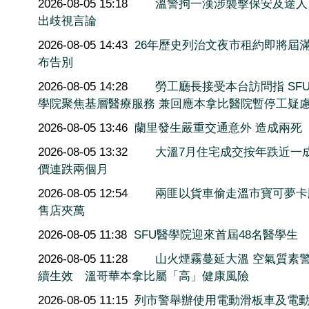
2026-08-05 15:18
溫警拘一漢涉襲擊保安及途人
出歧視言論
2026-08-05 14:43
26年歷史列治文夜市租約即將屆滿
布告別
2026-08-05 14:28
勞工廳長接受本台訪問指 SF
學院聚焦基層醫療服務 兼回應本拿比醫院暫停工疑
2026-08-05 13:46
蘭里發生嚴重交通意外 造成兩死
2026-08-05 13:32
大溫7月住宅成交按年跌近一
價連跌兩個月
2026-08-05 12:54
兩匪以貨車偷走溫市寶可夢卡
售店夾萬
2026-08-05 11:38
SFU醫學院迎來首屆48名醫學生
2026-08-05 11:28
山火煙霧蔓延大溫 空氣質素
續生效 溫哥華本拿比屬「高」健康風險
2026-08-05 11:15
列市警舉辦使用電動滑板車及電