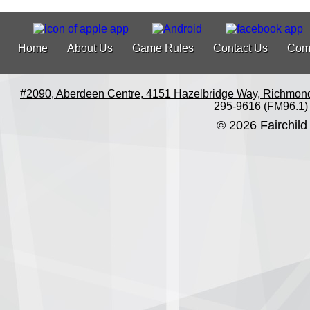
Home
About Us
Game Rules
Contact Us
Com
#2090, Aberdeen Centre, 4151 Hazelbridge Way, Richmon
295-9616 (FM96.1)
© 2026 Fairchild