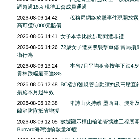
調超過18% 現待工會成員通過
2026-08-06 14:42
稅務局網絡攻擊事件現開放索
高可獲5,000元賠償
2026-08-06 14:41
女子本拿比散步期間遭非禮
2026-08-06 14:26
72歲女子遭灰熊襲擊重傷 當局指
衛行為
2026-08-06 13:24
本省7月平均租金按年下跌4.5
貴林跌幅最高達8%
2026-08-06 12:48
BC省加強規管自動續約及高壓直
措施本月起生效
2026-08-06 12:38
卑詩山火持續 墨西哥、澳洲
蘭消防隊抵省增援
2026-08-06 12:05
數據顯示橫山輸油管擴建工程展
Burrard海灣油輪數量30艘