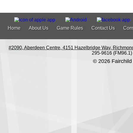
Home
About Us
Game Rules
Contact Us
Com
#2090, Aberdeen Centre, 4151 Hazelbridge Way, Richmon
295-9616 (FM96.1)
© 2026 Fairchild