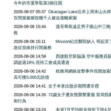
今年的市選爭取第3個任期
2026-08-07 05:37
Okanagan Lake沿岸上周末山火
百間屋被摧毀幾千人被迫逃離家園
2026-08-06 15:44
溫哥華島遠足男子困山中三晚
救
2026-08-06 15:11
Mission紀念醫院缺人 明起至
急症室維持日間服務
2026-08-06 14:59
西捷航空新協議 空中服務員
調超過18% 現待工會成員通過
2026-08-06 14:42
稅務局網絡攻擊事件現開放索
高可獲5,000元賠償
2026-08-06 14:41
女子本拿比散步期間遭非禮
2026-08-06 14:26
72歲女子遭灰熊襲擊重傷 當局指
衛行為
2026-08-06 13:24
本省7月平均租金按年下跌4.5