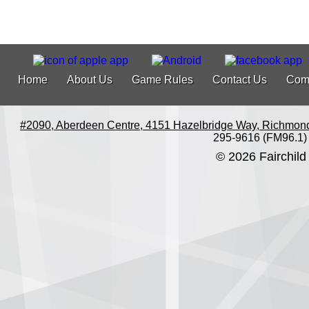
Home
About Us
Game Rules
Contact Us
Com
#2090, Aberdeen Centre, 4151 Hazelbridge Way, Richmon
295-9616 (FM96.1)
© 2026 Fairchild