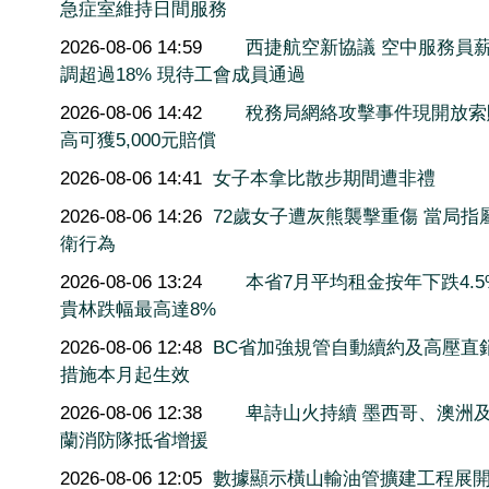
急症室維持日間服務
2026-08-06 14:59
西捷航空新協議 空中服務員
調超過18% 現待工會成員通過
2026-08-06 14:42
稅務局網絡攻擊事件現開放索
高可獲5,000元賠償
2026-08-06 14:41
女子本拿比散步期間遭非禮
2026-08-06 14:26
72歲女子遭灰熊襲擊重傷 當局指
衛行為
2026-08-06 13:24
本省7月平均租金按年下跌4.5
貴林跌幅最高達8%
2026-08-06 12:48
BC省加強規管自動續約及高壓直
措施本月起生效
2026-08-06 12:38
卑詩山火持續 墨西哥、澳洲
蘭消防隊抵省增援
2026-08-06 12:05
數據顯示橫山輸油管擴建工程展