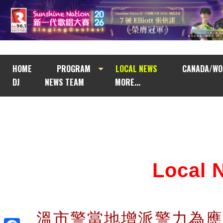
HOME
PROGRAM
LOCAL NEWS
CANADA/WO
DJ
NEWS TEAM
MORE...
Local
溫市警當地增派警力為應