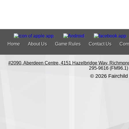
Home
About Us
Game Rules
Contact Us
Com
#2090, Aberdeen Centre, 4151 Hazelbridge Way, Richmon
295-9616 (FM96.1)
© 2026 Fairchild