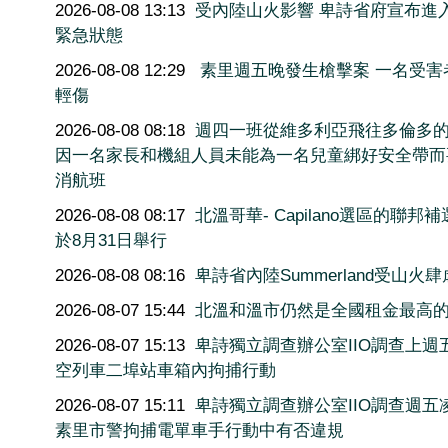
2026-08-08 13:13
受內陸山火影響 卑詩省府宣布進
緊急狀態
2026-08-08 12:29
素里週五晚發生槍擊案 一名受害
輕傷
2026-08-08 08:18
週四一班從維多利亞飛往多倫多
因一名家長和機組人員未能為一名兒童綁好安全帶而
消航班
2026-08-08 08:17
北溫哥華- Capilano選區的聯邦
於8月31日舉行
2026-08-08 08:16
卑詩省內陸Summerland受山火肆
2026-08-07 15:44
北溫和溫市仍然是全國租金最高
2026-08-07 15:13
卑詩獨立調查辦公室IIO調查上週
空列車二埠站車箱內拘捕行動
2026-08-07 15:11
卑詩獨立調查辦公室IIO調查週五
素里市警拘捕電單車手行動中有否違規