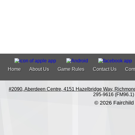
Home
About Us
Game Rules
Contact Us
Com
#2090, Aberdeen Centre, 4151 Hazelbridge Way, Richmon
295-9616 (FM96.1)
© 2026 Fairchild