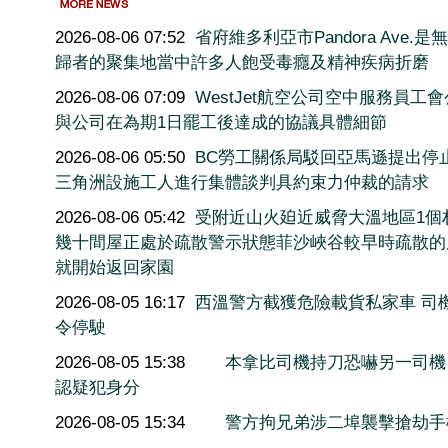
2026-08-06 07:52
省府維多利亞市Pandora Ave.是
歸者的聚集地當中許多人飽受毒癮及精神疾病折磨
2026-08-06 07:09
WestJet航空公司空中服務員工
與公司在為期1日罷工後達成的協議具體細節
2026-08-06 05:50
BC勞工關係局駁回亞馬遜提出停
三角洲設施工人進行集體談判具約束力仲裁的請求
2026-08-06 05:42
受附近山火廹近威脅大溫地區1個
幾十間屋正處於疏散警示狀態菲沙峽谷較早時疏散的
就開始返回家園
2026-08-05 16:17
西溫警方截獲危險載貨私家車 司
令停駛
2026-08-05 15:38
本拿比司機持刀恐嚇另一司機
認疑犯身分
2026-08-05 15:34
警方拘兄弟涉二埠襲擊搶劫手