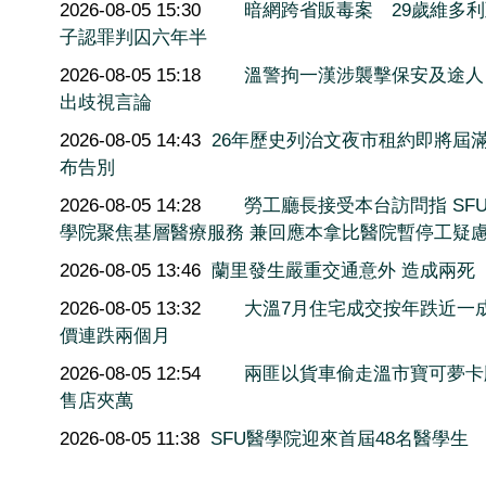
2026-08-05 15:30
暗網跨省販毒案 29歲維多
子認罪判囚六年半
2026-08-05 15:18
溫警拘一漢涉襲擊保安及途人
出歧視言論
2026-08-05 14:43
26年歷史列治文夜市租約即將屆滿
布告別
2026-08-05 14:28
勞工廳長接受本台訪問指 SF
學院聚焦基層醫療服務 兼回應本拿比醫院暫停工疑
2026-08-05 13:46
蘭里發生嚴重交通意外 造成兩死
2026-08-05 13:32
大溫7月住宅成交按年跌近一
價連跌兩個月
2026-08-05 12:54
兩匪以貨車偷走溫市寶可夢卡
售店夾萬
2026-08-05 11:38
SFU醫學院迎來首屆48名醫學生