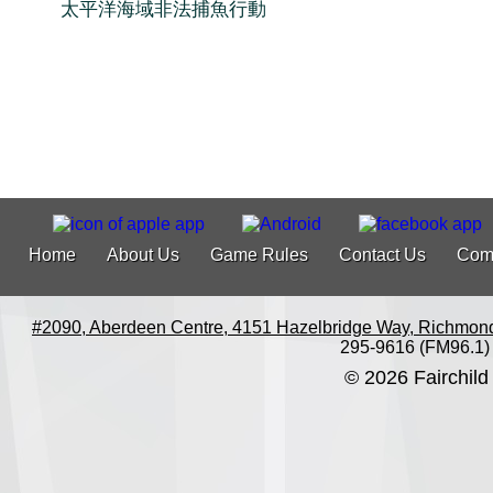
太平洋海域非法捕魚行動
Home
About Us
Game Rules
Contact Us
Com
#2090, Aberdeen Centre, 4151 Hazelbridge Way, Richmon
295-9616 (FM96.1)
© 2026 Fairchild