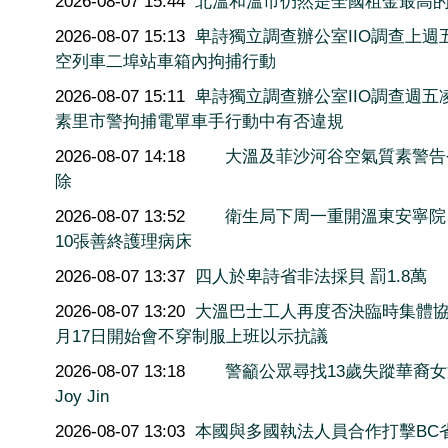
2026-08-07 15:44
北溫和溫市仍然是全國租金最高
2026-08-07 15:13
卑詩獨立調查辦公室IIO調查上週
空列車二埠站車箱內拘捕行動
2026-08-07 15:11
卑詩獨立調查辦公室IIO調查週五
素里市警拘捕電單車手行動中有否違規
2026-08-07 14:18
大溫及菲沙河谷空氣質素警告
除
2026-08-07 13:52
衛生局下周一重開溫東安寧院
10張善終護理病床
2026-08-07 13:37
四人於卑詩省非法採貝 罰1.8萬
2026-08-07 13:20
大溫巴士工人再度否決臨時集體協
月17日開始會不穿制服上班以示抗議
2026-08-07 13:18
警籲公眾尋找13歲失蹤華裔
Joy Jin
2026-08-07 13:03
本國與多國執法人員合作打擊BC