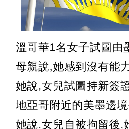
溫哥華1名女子試圖由
母親說,她感到沒有能力
她說,女兒試圖持新簽
地亞哥附近的美墨邊境
她說,女兒自被拘留後