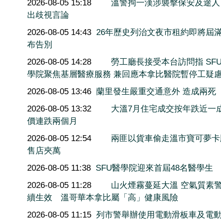
2026-08-05 15:18
溫警拘一漢涉襲擊保安及途人
出歧視言論
2026-08-05 14:43
26年歷史列治文夜市租約即將屆滿
布告別
2026-08-05 14:28
勞工廳長接受本台訪問指 SF
學院聚焦基層醫療服務 兼回應本拿比醫院暫停工疑
2026-08-05 13:46
蘭里發生嚴重交通意外 造成兩死
2026-08-05 13:32
大溫7月住宅成交按年跌近一
價連跌兩個月
2026-08-05 12:54
兩匪以貨車偷走溫市寶可夢卡
售店夾萬
2026-08-05 11:38
SFU醫學院迎來首屆48名醫學生
2026-08-05 11:28
山火煙霧蔓延大溫 空氣質素
續生效 溫哥華本拿比屬「高」健康風險
2026-08-05 11:15
列市警舉辦使用電動滑板車及電